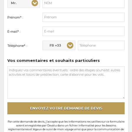
Mr.
Civilité* :
Nom* :
Prénom* :
E-mail* :
FR +33
Téléphone* :
Vos commentaires et souhaits particuliers
Vos
commentaires
et
souhaits
particuliers
ENVOYEZ VOTRE DEMANDE DE DEVIS
Par cette demande de devis, j'accepte que les informations recueillies sur ce formulaire
soient enregistrées par Oovatu dans un fichier informatisé pour les besoins
réglementaires et légaux de suivi de mon voyage ainsi que pour la communication de