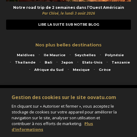
Notre road trip de 2 semaines dans l’Ouest Américain
Par Chloé, le lundi 3 août 2026
LIRE LA SUITE SUR NOTRE BLOG
Nos plus belles destinations
Maldives
Ile Maurice
Seychelles
Polynésie
Thaïlande
Bali
Japon
Etats-Unis
Tanzanie
Afrique du Sud
Mexique
Grèce
Service animé par Nautil Voyages - 22 rue Georges Picquart 75017 Paris - S.A.S
Gestion des cookies sur le site oovatu.com
au capital de 155 696 euros - RCS Paris B 423 671 973 - Code APE 7911Z
Matricule Atout France IM075100020 - Garantie financière Groupama - Agrément IATA
En cliquant sur « Autoriser et fermer », vous acceptez le
n°20-2 4177 1
stockage de cookies sur votre appareil pour améliorer la
Assurance responsabilité civile et professionnelle HISCOX RCP0081066
navigation sur le site, analyser son utilisation et
contribuer à nos efforts de marketing.
Plus
d'informations