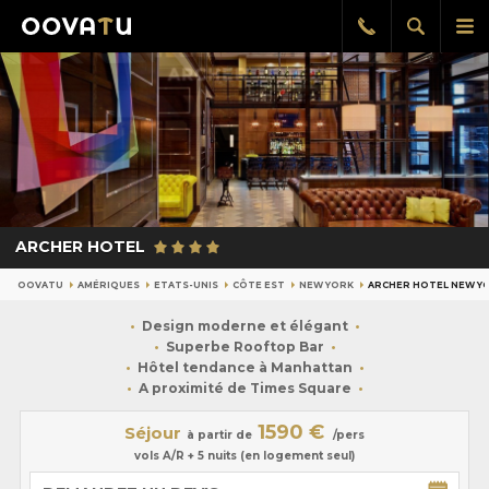
Afficher
Aff
Rappel
gratuit
la
le
recherch
me
pri
ARCHER HOTEL
OOVATU
AMÉRIQUES
ETATS-UNIS
CÔTE EST
NEW YORK
ARCHER HOTEL NEW Y
Design moderne et élégant
Superbe Rooftop Bar
Hôtel tendance à Manhattan
A proximité de Times Square
1590 €
Séjour
à partir de
/pers
vols A/R + 5 nuits (en logement seul)