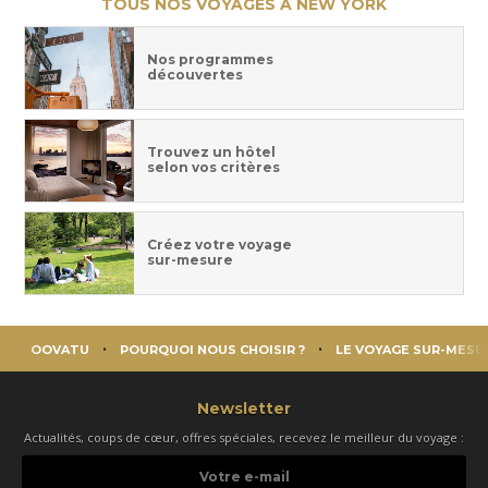
TOUS NOS VOYAGES À NEW YORK
Nos programmes
découvertes
Trouvez un hôtel
selon vos critères
Créez votre voyage
sur-mesure
OOVATU
POURQUOI NOUS CHOISIR ?
LE VOYAGE SUR-MESU
Newsletter
Actualités, coups de cœur, offres spéciales, recevez le meilleur du voyage :
Votre