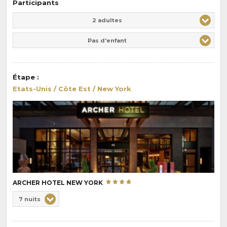
Participants
Adulte(s)
Enfant(s)
2 adultes
Pas d'enfant
Étape
:
Etats-Unis / Côte Est / New York
ARCHER HOTEL NEW YORK
Choix
7 nuits
de
Durée
la