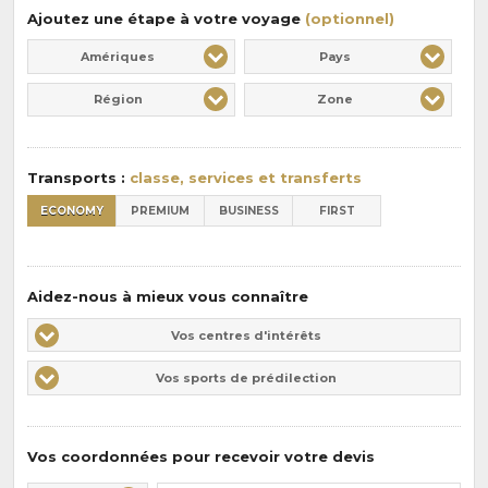
:
pension
Ajoutez une étape à votre voyage
(optionnel)
:
Amériques
Pays
Région
Zone
Transports :
classe, services et transferts
ECONOMY
PREMIUM
BUSINESS
FIRST
Aidez-nous à mieux vous connaître
Vos
Vos centres d'intérêts
centres
Vos
Vos sports de prédilection
d'intérêts
sports
de
prédilections
Vos coordonnées pour recevoir votre devis