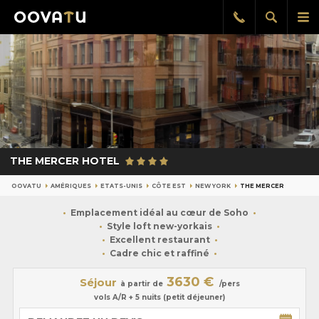
Afficher
Aff
Rappel
gratuit
la
le
recherch
me
pri
THE MERCER HOTEL
OOVATU
AMÉRIQUES
ETATS-UNIS
CÔTE EST
NEW YORK
THE MERCER
Emplacement idéal au cœur de Soho
Style loft new-yorkais
Excellent restaurant
Cadre chic et raffiné
3630 €
Séjour
à partir de
/pers
vols A/R + 5 nuits (petit déjeuner)