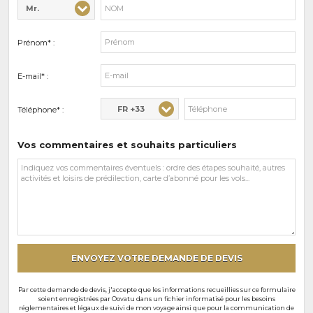
Mr.
Civilité* :
Nom* :
Prénom* :
E-mail* :
FR +33
Téléphone* :
Vos commentaires et souhaits particuliers
Vos
commentaires
et
souhaits
particuliers
ENVOYEZ VOTRE DEMANDE DE DEVIS
Par cette demande de devis, j'accepte que les informations recueillies sur ce formulaire
soient enregistrées par Oovatu dans un fichier informatisé pour les besoins
réglementaires et légaux de suivi de mon voyage ainsi que pour la communication de