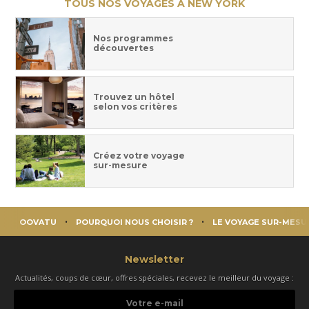
TOUS NOS VOYAGES À NEW YORK
Nos programmes
découvertes
Trouvez un hôtel
selon vos critères
Créez votre voyage
sur-mesure
OOVATU
POURQUOI NOUS CHOISIR ?
LE VOYAGE SUR-MESU
Newsletter
Actualités, coups de cœur, offres spéciales, recevez le meilleur du voyage :
Votre