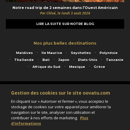
Notre road trip de 2 semaines dans l’Ouest Américain
Par Chloé, le lundi 3 août 2026
LIRE LA SUITE SUR NOTRE BLOG
Nos plus belles destinations
Maldives
Ile Maurice
Seychelles
Polynésie
Thaïlande
Bali
Japon
Etats-Unis
Tanzanie
Afrique du Sud
Mexique
Grèce
Service animé par Nautil Voyages - 22 rue Georges Picquart 75017 Paris - S.A.S
Gestion des cookies sur le site oovatu.com
au capital de 155 696 euros - RCS Paris B 423 671 973 - Code APE 7911Z
Matricule Atout France IM075100020 - Garantie financière Groupama - Agrément IATA
En cliquant sur « Autoriser et fermer », vous acceptez le
n°20-2 4177 1
stockage de cookies sur votre appareil pour améliorer la
Assurance responsabilité civile et professionnelle HISCOX RCP0081066
navigation sur le site, analyser son utilisation et
contribuer à nos efforts de marketing.
Plus
d'informations