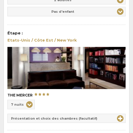
Pas d'enfant
Étape
:
Etats-Unis / Côte Est / New York
THE MERCER
Choix
7 nuits
de
Durée
la
Présentation et choix des chambres (facultatif)
:
pension
: