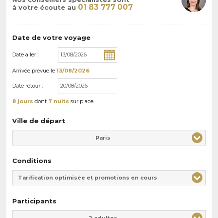
01 83 777 007
à votre écoute au
Date de votre voyage
Date aller :
Arrivée
prévue le
13/08/2026
Date retour :
8 jours
dont
7 nuits
sur place
Ville de départ
Paris
Conditions
Tarification optimisée et promotions en cours
Participants
Adulte(s)
Enfant(s)
2 adultes