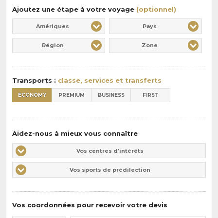
Ajoutez une étape à votre voyage
(optionnel)
Amériques
Pays
Région
Zone
Transports :
classe, services et transferts
ECONOMY
PREMIUM
BUSINESS
FIRST
Aidez-nous à mieux vous connaître
Vos
Vos centres d'intérêts
centres
Vos
Vos sports de prédilection
d'intérêts
sports
de
prédilections
Vos coordonnées pour recevoir votre devis