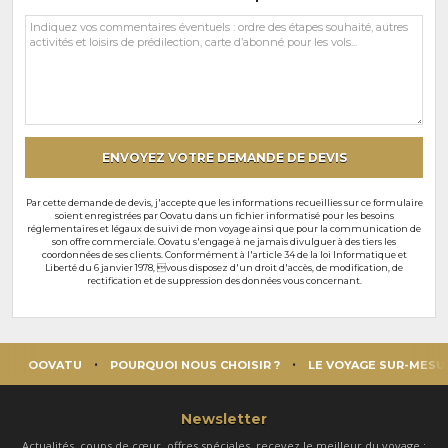
Vos
commentaires
et
souhaits
particuliers
ENVOYEZ VOTRE DEMANDE DE DEVIS
Par cette demande de devis, j'accepte que les informations recueillies sur ce formulaire
soient enregistrées par Oovatu dans un fichier informatisé pour les besoins
réglementaires et légaux de suivi de mon voyage ainsi que pour la communication de
son offre commerciale. Oovatu s'engage à ne jamais divulguer à des tiers les
coordonnées de ses clients. Conformément à l'article 34 de la loi Informatique et
Liberté du 6 janvier 1978, vous disposez d'un droit d'accès, de modification, de
rectification et de suppression des données vous concernant.
OOVATU
POURQUOI NOUS CHOISIR ?
LE VOYAGE SUR-MESU
Newsletter
Actualités, coups de cœur, offres spéciales, recevez le meilleur du voyage :