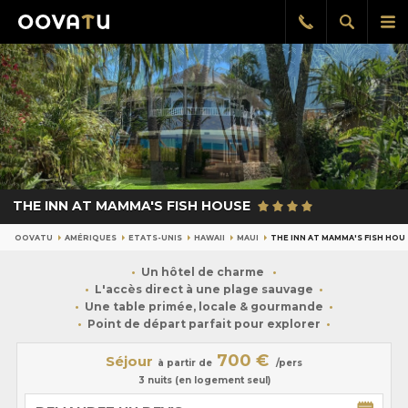
Afficher
Aff
Rappel
gratuit
la
le
recherch
me
pri
THE INN AT MAMMA'S FISH HOUSE
OOVATU
AMÉRIQUES
ETATS-UNIS
HAWAII
MAUI
THE INN AT MAMMA'S FISH HOU
Un hôtel de charme
L'accès direct à une plage sauvage
Une table primée, locale & gourmande
Point de départ parfait pour explorer
700 €
Séjour
à partir de
/pers
3 nuits (en logement seul)