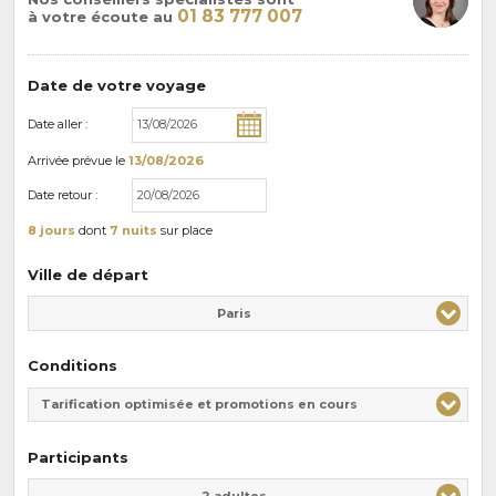
01 83 777 007
à votre écoute au
Date de votre voyage
Date aller :
Arrivée
prévue le
13/08/2026
Date retour :
8 jours
dont
7 nuits
sur place
Ville de départ
Paris
Conditions
Tarification optimisée et promotions en cours
Participants
Adulte(s)
Enfant(s)
2 adultes