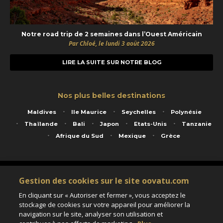
Notre road trip de 2 semaines dans l’Ouest Américain
Par Chloé, le lundi 3 août 2026
LIRE LA SUITE SUR NOTRE BLOG
Nos plus belles destinations
Maldives
Ile Maurice
Seychelles
Polynésie
Thaïlande
Bali
Japon
Etats-Unis
Tanzanie
Afrique du Sud
Mexique
Grèce
Service animé par Nautil Voyages - 22 rue Georges Picquart 75017 Paris - S.A.S
Gestion des cookies sur le site oovatu.com
au capital de 155 696 euros - RCS Paris B 423 671 973 - Code APE 7911Z
Matricule Atout France IM075100020 - Garantie financière Groupama - Agrément IATA
En cliquant sur « Autoriser et fermer », vous acceptez le
n°20-2 4177 1
stockage de cookies sur votre appareil pour améliorer la
Assurance responsabilité civile et professionnelle HISCOX RCP0081066
navigation sur le site, analyser son utilisation et