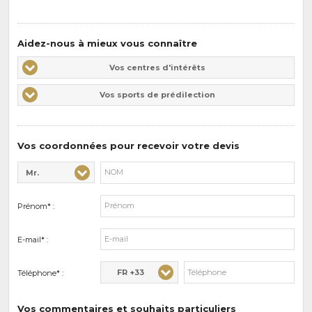
Aidez-nous à mieux vous connaître
Vos
Vos centres d'intérêts
centres
Vos
Vos sports de prédilection
d'intérêts
sports
de
prédilections
Vos coordonnées pour recevoir votre devis
Mr.
Civilité* :
Nom* :
Prénom* :
E-mail* :
FR +33
Téléphone* :
Vos commentaires et souhaits particuliers