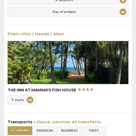
Pas d'enfant
Etats-Unis / Hawaii / Maui
THE INN AT MAMMA'S FISH HOUSE
Choix
7 nuits
de
Durée
la
:
pension
Transports :
classe, services et transferts
:
ECONOMY
PREMIUM
BUSINESS
FIRST