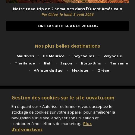
Notre road trip de 2 semaines dans l’Ouest Américain
Par Chloé, le lundi 3 août 2026
LIRE LA SUITE SUR NOTRE BLOG
Nos plus belles destinations
Maldives
Ile Maurice
Seychelles
Polynésie
Thaïlande
Bali
Japon
Etats-Unis
Tanzanie
Afrique du Sud
Mexique
Grèce
Service animé par Nautil Voyages - 22 rue Georges Picquart 75017 Paris - S.A.S
Gestion des cookies sur le site oovatu.com
au capital de 155 696 euros - RCS Paris B 423 671 973 - Code APE 7911Z
Matricule Atout France IM075100020 - Garantie financière Groupama - Agrément IATA
En cliquant sur « Autoriser et fermer », vous acceptez le
n°20-2 4177 1
stockage de cookies sur votre appareil pour améliorer la
Assurance responsabilité civile et professionnelle HISCOX RCP0081066
navigation sur le site, analyser son utilisation et
contribuer à nos efforts de marketing.
Plus
d'informations