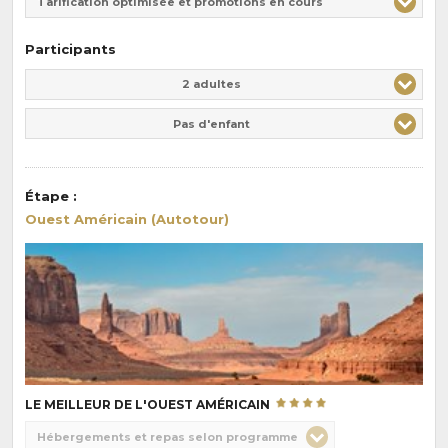
Tarification optimisée et promotions en cours
Participants
Adulte(s)
Enfant(s)
2 adultes
Pas d'enfant
Étape
:
Ouest Américain (Autotour)
LE MEILLEUR DE L'OUEST AMÉRICAIN
Choix
Hébergements et repas selon programme