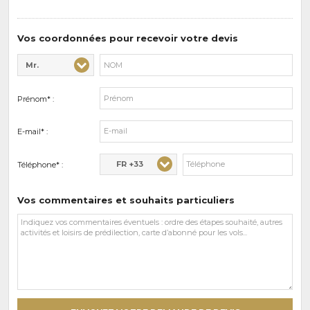
de
prédilections
Vos coordonnées pour recevoir votre devis
Mr.
Civilité* :
Nom* :
Prénom* :
E-mail* :
FR +33
Téléphone* :
Vos commentaires et souhaits particuliers
Vos
commentaires
et
souhaits
particuliers