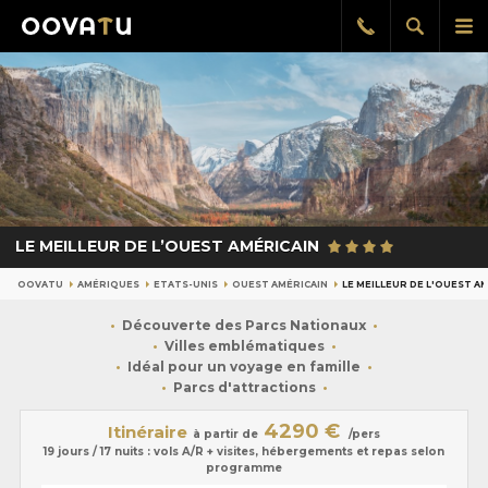
Afficher
Aff
Rappel
gratuit
la
le
recherch
me
pri
LE MEILLEUR DE L’OUEST AMÉRICAIN
OOVATU
AMÉRIQUES
ETATS-UNIS
OUEST AMÉRICAIN
LE MEILLEUR DE L'OUEST A
Découverte des Parcs Nationaux
Villes emblématiques
Idéal pour un voyage en famille
Parcs d'attractions
4290 €
Itinéraire
à partir de
/pers
19 jours / 17 nuits : vols A/R + visites, hébergements et repas selon
programme