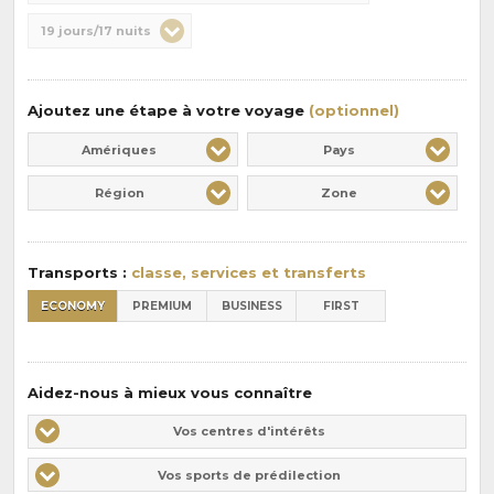
de
Durée
19 jours/17 nuits
la
:
pension
:
Ajoutez une étape à votre voyage
(optionnel)
Amériques
Pays
Région
Zone
Transports :
classe, services et transferts
ECONOMY
PREMIUM
BUSINESS
FIRST
Aidez-nous à mieux vous connaître
Vos
Vos centres d'intérêts
centres
Vos
Vos sports de prédilection
d'intérêts
sports