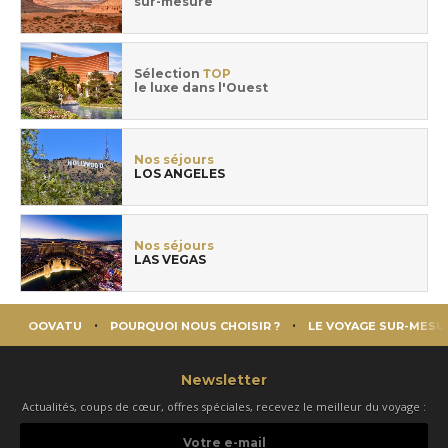
sur-mesure
Sélection
TOP
le luxe dans l'Ouest
Nos séjours
LOS ANGELES
Nos séjours
LAS VEGAS
OOVATU
POURQUOI NOUS CHOISIR ?
LE VOYAGE SUR-MESU
Newsletter
Actualités, coups de cœur, offres spéciales, recevez le meilleur du voyage :
Votre