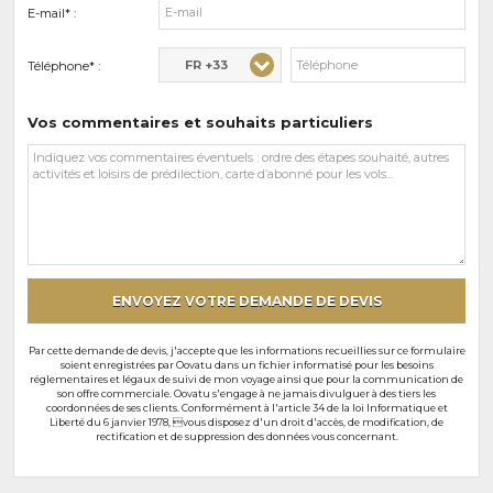
E-mail* :
FR +33
Téléphone* :
Vos commentaires et souhaits particuliers
Vos
commentaires
et
souhaits
particuliers
ENVOYEZ VOTRE DEMANDE DE DEVIS
Par cette demande de devis, j'accepte que les informations recueillies sur ce formulaire
soient enregistrées par Oovatu dans un fichier informatisé pour les besoins
réglementaires et légaux de suivi de mon voyage ainsi que pour la communication de
son offre commerciale. Oovatu s'engage à ne jamais divulguer à des tiers les
coordonnées de ses clients. Conformément à l'article 34 de la loi Informatique et
Liberté du 6 janvier 1978, vous disposez d'un droit d'accès, de modification, de
rectification et de suppression des données vous concernant.