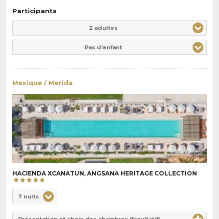
Participants
Adulte(s)
Enfant(s)
2 adultes
Pas d'enfant
Mexique / Merida
HACIENDA XCANATUN, ANGSANA HERITAGE COLLECTION
Choix
7 nuits
de
Durée
la