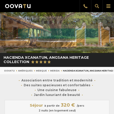
Afficher
Aff
Rappel
gratuit
la
le
recherch
me
pri
HACIENDA XCANATUN, ANGSANA HERITAGE
COLLECTION
OOVATU
AMÉRIQUES
MEXIQUE
MERIDA
HACIENDA XCANATUN, ANGSANA HERITAGE
Association entre tradition et modernité
Des suites spacieuses et confortables
Une cuisine fabuleuse
Jardin luxuriant de beauté
320 €
Séjour
à partir de
/pers
2 nuits (en logement seul)