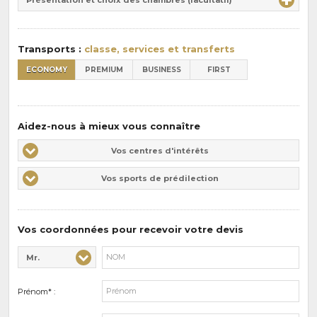
Présentation et choix des chambres (facultatif)
:
pension
:
Transports :
classe, services et transferts
ECONOMY
PREMIUM
BUSINESS
FIRST
Aidez-nous à mieux vous connaître
Vos
Vos centres d'intérêts
centres
Vos
Vos sports de prédilection
d'intérêts
sports
de
prédilections
Vos coordonnées pour recevoir votre devis
Mr.
Civilité* :
Nom* :
Prénom* :