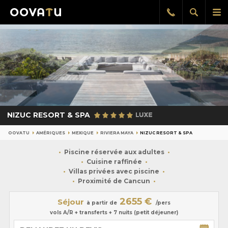
Afficher
Aff
Rappel
gratuit
la
le
recherch
me
pri
NIZUC RESORT & SPA
OOVATU
AMÉRIQUES
MEXIQUE
RIVIERA MAYA
NIZUC RESORT & SPA
Piscine réservée aux adultes
Cuisine raffinée
Villas privées avec piscine
Proximité de Cancun
2655 €
Séjour
à partir de
/pers
vols A/R + transferts + 7 nuits (petit déjeuner)