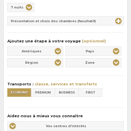
Choix
7 nuits
de
Durée
la
Présentation et choix des chambres (facultatif)
:
pension
:
Ajoutez une étape à votre voyage
(optionnel)
Amériques
Pays
Région
Zone
Transports :
classe, services et transferts
ECONOMY
PREMIUM
BUSINESS
FIRST
Aidez-nous à mieux vous connaître
Vos
Vos centres d'intérêts
centres