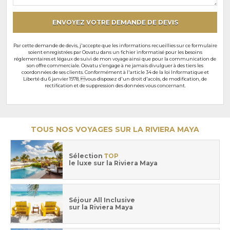
particuliers
ENVOYEZ VOTRE DEMANDE DE DEVIS
Par cette demande de devis, j'accepte que les informations recueillies sur ce formulaire
soient enregistrées par Oovatu dans un fichier informatisé pour les besoins
réglementaires et légaux de suivi de mon voyage ainsi que pour la communication de
son offre commerciale. Oovatu s'engage à ne jamais divulguer à des tiers les
coordonnées de ses clients. Conformément à l'article 34 de la loi Informatique et
Liberté du 6 janvier 1978, vous disposez d'un droit d'accès, de modification, de
rectification et de suppression des données vous concernant.
TOUS NOS VOYAGES SUR LA RIVIERA MAYA
Sélection
TOP
le luxe sur la Riviera Maya
Séjour All Inclusive
sur la Riviera Maya