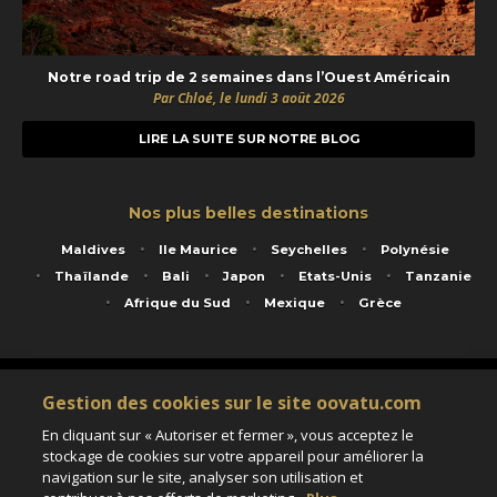
Notre road trip de 2 semaines dans l’Ouest Américain
Par Chloé, le lundi 3 août 2026
LIRE LA SUITE SUR NOTRE BLOG
Nos plus belles destinations
Maldives
Ile Maurice
Seychelles
Polynésie
Thaïlande
Bali
Japon
Etats-Unis
Tanzanie
Afrique du Sud
Mexique
Grèce
Service animé par Nautil Voyages - 22 rue Georges Picquart 75017 Paris - S.A.S
Gestion des cookies sur le site oovatu.com
au capital de 155 696 euros - RCS Paris B 423 671 973 - Code APE 7911Z
Matricule Atout France IM075100020 - Garantie financière Groupama - Agrément IATA
En cliquant sur « Autoriser et fermer », vous acceptez le
n°20-2 4177 1
stockage de cookies sur votre appareil pour améliorer la
Assurance responsabilité civile et professionnelle HISCOX RCP0081066
navigation sur le site, analyser son utilisation et