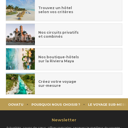
Trouvez un hôtel
selon vos critères
Nos circuits privatifs
et combinés
Nos boutique-hôtels
sur la Riviera Maya
Créez votre voyage
sur-mesure
OOVATU
POURQUOI NOUS CHOISIR ?
LE VOYAGE SUR-MESU
Newsletter
Actualités, coups de cœur, offres spéciales, recevez le meilleur du voyage :