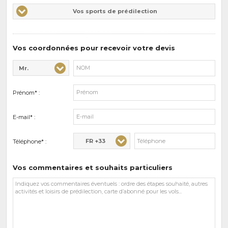
Vos
Vos sports de prédilection
d'intérêts
sports
de
prédilections
Vos coordonnées pour recevoir votre devis
Mr.
Civilité* :
Nom* :
Prénom* :
E-mail* :
FR +33
Téléphone* :
Vos commentaires et souhaits particuliers
Vos
commentaires
et
souhaits