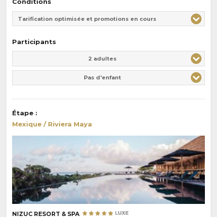
Conditions
Tarification optimisée et promotions en cours
Participants
Adulte(s)
Enfant(s)
2 adultes
Pas d'enfant
Étape
:
Mexique / Riviera Maya
NIZUC RESORT & SPA