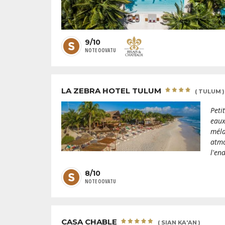
9/10
NOTE OOVATU
LA ZEBRA HOTEL TULUM
( TULUM )
Peti
eaux
méla
atmo
l'en
8/10
NOTE OOVATU
CASA CHABLE
( SIAN KA'AN )