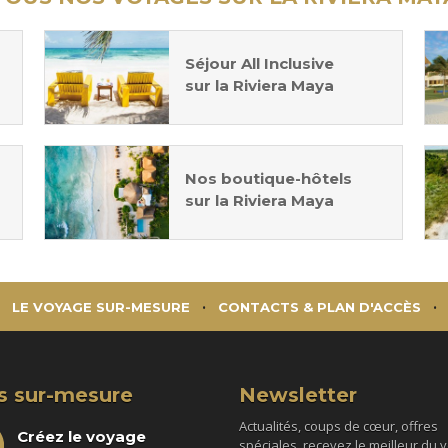
Séjour All Inclusive
sur la Riviera Maya
Nos boutique-hôtels
sur la Riviera Maya
LE VOYAGE SUR-MESURE
CONTACTS & PLAN D'ACCÈS
s sur-mesure
Newsletter
Actualités, coups de cœur, offres
Créez le voyage
spéciales, recevez le meilleur du 