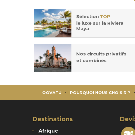
Sélection
TOP
le luxe sur la Riviera
Maya
Nos circuits privatifs
et combinés
OOVATU
POURQUOI NOUS CHOISIR ?
Destinations
Devi
Afrique