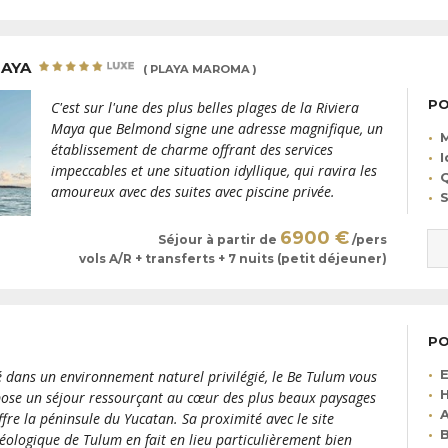
MAYA
( PLAYA MAROMA )
PO
C'est sur l'une des plus belles plages de la Riviera
Maya que Belmond signe une adresse magnifique, un
M
établissement de charme offrant des services
I
impeccables et une situation idyllique, qui ravira les
Q
amoureux avec des suites avec piscine privée.
S
6900 €
Séjour à partir de
/pers
vols A/R + transferts + 7 nuits (petit déjeuner)
PO
é dans un environnement naturel privilégié, le Be Tulum vous
H
ose un séjour ressourçant au cœur des plus beaux paysages
A
ffre la péninsule du Yucatan. Sa proximité avec le site
B
éologique de Tulum en fait en lieu particulièrement bien