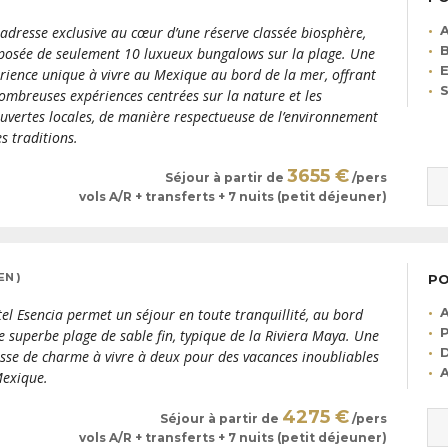
A
adresse exclusive au cœur d’une réserve classée biosphère,
B
osée de seulement 10 luxueux bungalows sur la plage. Une
E
rience unique à vivre au Mexique au bord de la mer, offrant
S
ombreuses expériences centrées sur la nature et les
uvertes locales, de manière respectueuse de l’environnement
es traditions.
3655 €
Séjour à partir de
/pers
vols A/R + transferts + 7 nuits (petit déjeuner)
EN )
PO
A
tel Esencia permet un séjour en toute tranquillité, au bord
P
e superbe plage de sable fin, typique de la Riviera Maya. Une
D
sse de charme à vivre à deux pour des vacances inoubliables
A
exique.
4275 €
Séjour à partir de
/pers
vols A/R + transferts + 7 nuits (petit déjeuner)