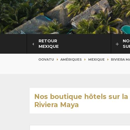
RETOUR
NO
MEXIQUE
SU
OOVATU
AMÉRIQUES
MEXIQUE
RIVIERA M
Nos boutique hôtels sur la
Riviera Maya