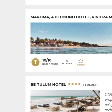
MAROMA, A BELMOND HOTEL, RIVIERA 
10/10
NOTE OOVATU
BE TULUM HOTEL
( TULUM )
Situ
prop
qu'o
arch