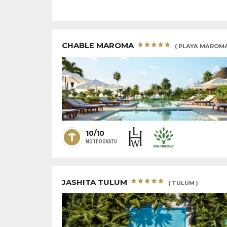
CHABLE MAROMA
( PLAYA MAROMA
10/10
NOTE OOVATU
JASHITA TULUM
( TULUM )