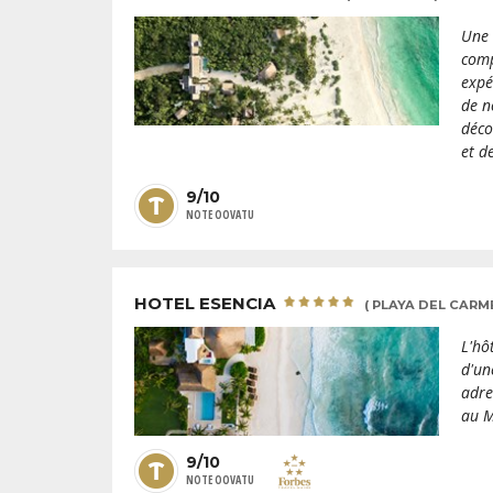
Une 
comp
expé
de n
déco
et d
9/10
NOTE OOVATU
HOTEL ESENCIA
( PLAYA DEL CARM
L'hô
d'un
adre
au M
9/10
NOTE OOVATU