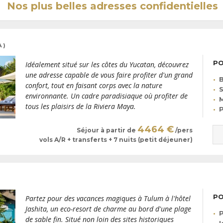
Nos plus belles adresses confidentielles
 )
PO
Idéalement situé sur les côtes du Yucatan, découvrez
une adresse capable de vous faire profiter d'un grand
B
confort, tout en faisant corps avec la nature
S
environnante. Un cadre paradisiaque où profiter de
M
tous les plaisirs de la Riviera Maya.
P
4464 €
Séjour à partir de
/pers
vols A/R + transferts + 7 nuits (petit déjeuner)
PO
Partez pour des vacances magiques à Tulum à l'hôtel
Jashita, un eco-resort de charme au bord d'une plage
P
de sable fin. Situé non loin des sites historiques