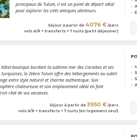
I
principaux de Tulum, il est un point de départ idéal
A
pour explorer les cités antiques alentours.
E
4076 €
Séjour à partir de
/pers
vols A/R + transferts + 7 nuits (petit déjeuner)
PO
U
t hôtel-boutique bordant la sublime mer des Caraïbes et ses
S
 turquoises, la Zebra Tulum offre des hébergements au subtil
S
nge entre style naturel et charme authentique. Son
A
sphère chaleureuse et son emplacement idéal en font
droit rêvé de vos vacances.
3950 €
Séjour à partir de
/pers
vols A/R + transferts + 7 nuits (en logement seul)
PO