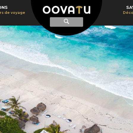
ONS
SA
irs de voyage
Déco
Afficher
Recherche
la
recherche