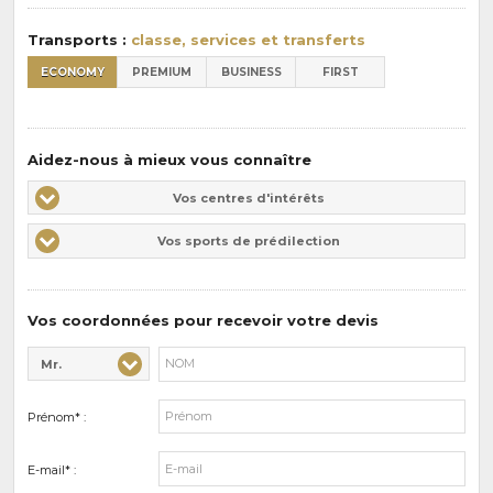
:
Transports :
classe, services et transferts
ECONOMY
PREMIUM
BUSINESS
FIRST
Aidez-nous à mieux vous connaître
Vos
Vos centres d'intérêts
centres
Vos
Vos sports de prédilection
d'intérêts
sports
de
prédilections
Vos coordonnées pour recevoir votre devis
Mr.
Civilité* :
Nom* :
Prénom* :
E-mail* :