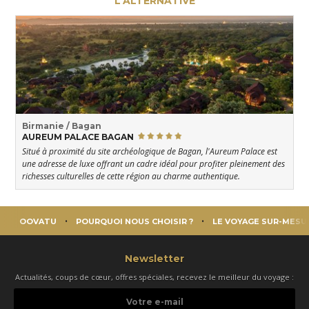
L'ALTERNATIVE
Birmanie / Bagan
AUREUM PALACE BAGAN
Situé à proximité du site archéologique de Bagan, l'Aureum Palace est
une adresse de luxe offrant un cadre idéal pour profiter pleinement des
richesses culturelles de cette région au charme authentique.
OOVATU
POURQUOI NOUS CHOISIR ?
LE VOYAGE SUR-MESU
Newsletter
Actualités, coups de cœur, offres spéciales, recevez le meilleur du voyage :
Votre