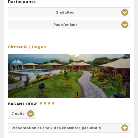
Participants
Adulte(s)
Enfant(s)
2 adultes
Pas d'enfant
Birmanie / Bagan
BAGAN LODGE
Choix
7 nuits
de
Durée
la
Présentation et choix des chambres (facultatif)
:
pension