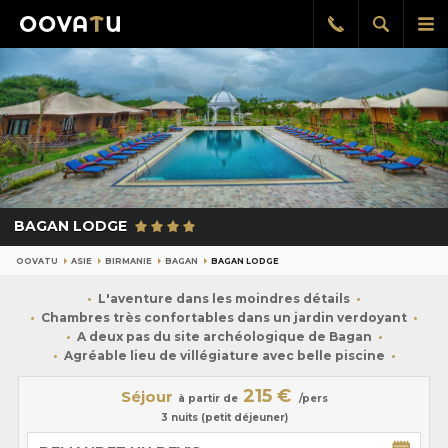
Afficher
Aff
Rappel
gratuit
la
le
recherch
me
pri
BAGAN LODGE
OOVATU
ASIE
BIRMANIE
BAGAN
BAGAN LODGE
L'aventure dans les moindres détails
Chambres très confortables dans un jardin verdoyant
A deux pas du site archéologique de Bagan
Agréable lieu de villégiature avec belle piscine
215 €
Séjour
à partir de
/pers
3 nuits (petit déjeuner)