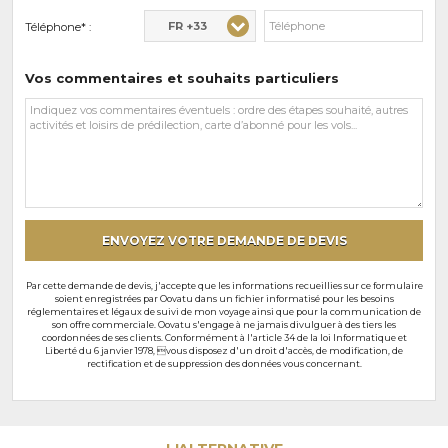
FR +33
Téléphone* :
Vos commentaires et souhaits particuliers
Vos
commentaires
et
souhaits
particuliers
ENVOYEZ VOTRE DEMANDE DE DEVIS
Par cette demande de devis, j'accepte que les informations recueillies sur ce formulaire
soient enregistrées par Oovatu dans un fichier informatisé pour les besoins
réglementaires et légaux de suivi de mon voyage ainsi que pour la communication de
son offre commerciale. Oovatu s'engage à ne jamais divulguer à des tiers les
coordonnées de ses clients. Conformément à l'article 34 de la loi Informatique et
Liberté du 6 janvier 1978, vous disposez d'un droit d'accès, de modification, de
rectification et de suppression des données vous concernant.