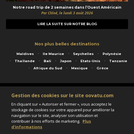
Notre road trip de 2 semaines dans l’Ouest Américain
Par Chloé, le lundi 3 août 2026
LIRE LA SUITE SUR NOTRE BLOG
Nos plus belles destinations
Maldives
Ile Maurice
Seychelles
Polynésie
Thaïlande
Bali
Japon
Etats-Unis
Tanzanie
Afrique du Sud
Mexique
Grèce
Service animé par Nautil Voyages - 22 rue Georges Picquart 75017 Paris - S.A.S
Gestion des cookies sur le site oovatu.com
au capital de 155 696 euros - RCS Paris B 423 671 973 - Code APE 7911Z
Matricule Atout France IM075100020 - Garantie financière Groupama - Agrément IATA
En cliquant sur « Autoriser et fermer », vous acceptez le
n°20-2 4177 1
stockage de cookies sur votre appareil pour améliorer la
Assurance responsabilité civile et professionnelle HISCOX RCP0081066
navigation sur le site, analyser son utilisation et
contribuer à nos efforts de marketing.
Plus
d'informations