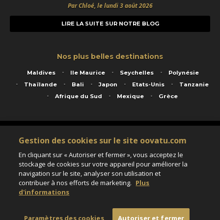
Par Chloé, le lundi 3 août 2026
LIRE LA SUITE SUR NOTRE BLOG
Nos plus belles destinations
Maldives
Ile Maurice
Seychelles
Polynésie
Thaïlande
Bali
Japon
Etats-Unis
Tanzanie
Afrique du Sud
Mexique
Grèce
Service animé par Nautil Voyages - 22 rue Georges Picquart 75017 Paris - S.A.S
Gestion des cookies sur le site oovatu.com
au capital de 155 696 euros - RCS Paris B 423 671 973 - Code APE 7911Z
Matricule Atout France IM075100020 - Garantie financière Groupama - Agrément IATA
En cliquant sur « Autoriser et fermer », vous acceptez le
n°20-2 4177 1
stockage de cookies sur votre appareil pour améliorer la
Assurance responsabilité civile et professionnelle HISCOX RCP0081066
navigation sur le site, analyser son utilisation et
contribuer à nos efforts de marketing.
Plus
d'informations
Paramètres des cookies
Paramètres des cookies
Autoriser et fermer