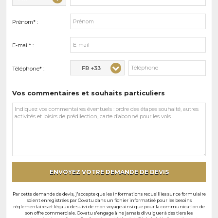
Prénom* :
E-mail* :
FR +33
Téléphone* :
Vos commentaires et souhaits particuliers
Vos
commentaires
et
souhaits
particuliers
ENVOYEZ VOTRE DEMANDE DE DEVIS
Par cette demande de devis, j'accepte que les informations recueillies sur ce formulaire
soient enregistrées par Oovatu dans un fichier informatisé pour les besoins
réglementaires et légaux de suivi de mon voyage ainsi que pour la communication de
son offre commerciale. Oovatu s'engage à ne jamais divulguer à des tiers les