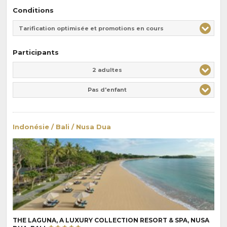
Conditions
Tarification optimisée et promotions en cours
Participants
Adulte(s)
Enfant(s)
2 adultes
Pas d'enfant
Indonésie / Bali / Nusa Dua
THE LAGUNA, A LUXURY COLLECTION RESORT & SPA, NUSA