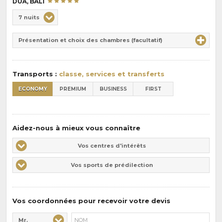
DUA, BALI
Choix
7 nuits
de
Durée
la
Présentation et choix des chambres (facultatif)
:
pension
:
Transports :
classe, services et transferts
ECONOMY
PREMIUM
BUSINESS
FIRST
Aidez-nous à mieux vous connaître
Vos
Vos centres d'intérêts
centres
Vos
Vos sports de prédilection
d'intérêts
sports
de
prédilections
Vos coordonnées pour recevoir votre devis
Mr.
Civilité* :
Nom* :