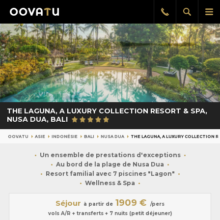
Afficher
Aff
Rappel
gratuit
la
le
recherch
me
pri
THE LAGUNA, A LUXURY COLLECTION RESORT & SPA,
NUSA DUA, BALI
OOVATU
ASIE
INDONÉSIE
BALI
NUSA DUA
THE LAGUNA, A LUXURY COLLECTION RE
Un ensemble de prestations d'exceptions
Au bord de la plage de Nusa Dua
Resort familial avec 7 piscines "Lagon"
Wellness & Spa
1909 €
Séjour
à partir de
/pers
vols A/R + transferts + 7 nuits (petit déjeuner)