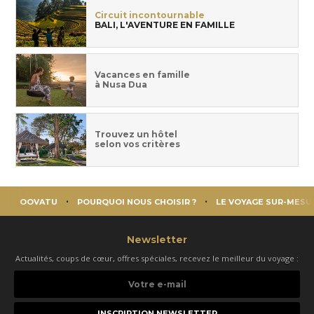
Circuit incontournable
BALI, L'AVENTURE EN FAMILLE
Vacances en famille
à Nusa Dua
Trouvez un hôtel
selon vos critères
OOVATU
POURQUOI NOUS CHOISIR ?
LE VOYAGE SUR-MESU
Newsletter
Actualités, coups de cœur, offres spéciales, recevez le meilleur du voyage :
Votre
e-
mail