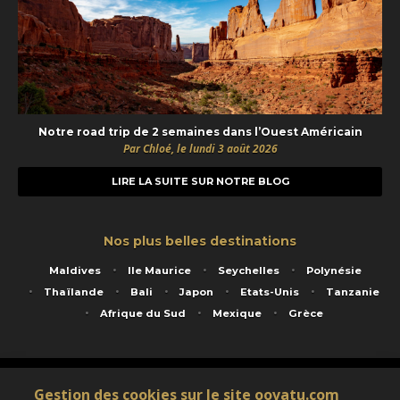
Notre road trip de 2 semaines dans l’Ouest Américain
Par Chloé, le lundi 3 août 2026
LIRE LA SUITE SUR NOTRE BLOG
Nos plus belles destinations
Maldives
Ile Maurice
Seychelles
Polynésie
Thaïlande
Bali
Japon
Etats-Unis
Tanzanie
Afrique du Sud
Mexique
Grèce
Service animé par Nautil Voyages - 22 rue Georges Picquart 75017 Paris - S.A.S
Gestion des cookies sur le site oovatu.com