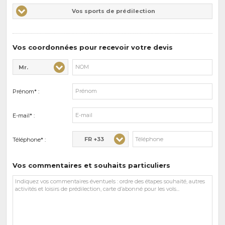
Vos
Vos sports de prédilection
d'intérêts
sports
de
prédilections
Vos coordonnées pour recevoir votre devis
Mr.
Civilité* :
Nom* :
Prénom* :
E-mail* :
FR +33
Téléphone* :
Vos commentaires et souhaits particuliers
Vos
commentaires
et
souhaits