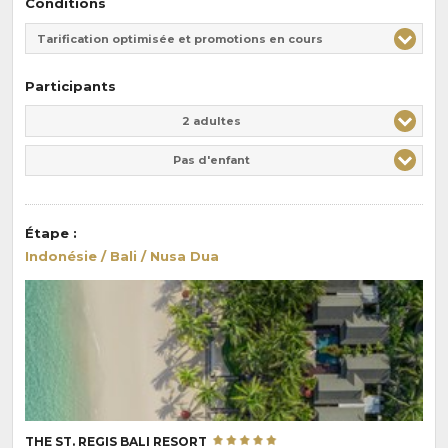
Conditions
Tarification optimisée et promotions en cours
Participants
Adulte(s)
Enfant(s)
2 adultes
Pas d'enfant
Étape
:
Indonésie / Bali / Nusa Dua
THE ST. REGIS BALI RESORT