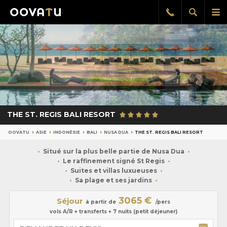
Afficher
Aff
Rappel
gratuit
la
le
recherch
me
pri
THE ST. REGIS BALI RESORT
OOVATU
ASIE
INDONÉSIE
BALI
NUSA DUA
THE ST. REGIS BALI RESORT
Situé sur la plus belle partie de Nusa Dua
Le raffinement signé St Regis
Suites et villas luxueuses
Sa plage et ses jardins
3065 €
Séjour
à partir de
/pers
vols A/R + transferts + 7 nuits (petit déjeuner)