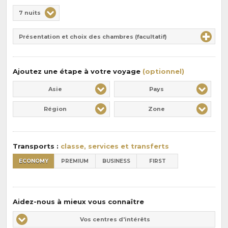
Choix
7 nuits
de
Durée
la
Présentation et choix des chambres (facultatif)
:
pension
:
Ajoutez une étape à votre voyage
(optionnel)
Asie
Pays
Région
Zone
Transports :
classe, services et transferts
ECONOMY
PREMIUM
BUSINESS
FIRST
Aidez-nous à mieux vous connaître
Vos
Vos centres d'intérêts
centres