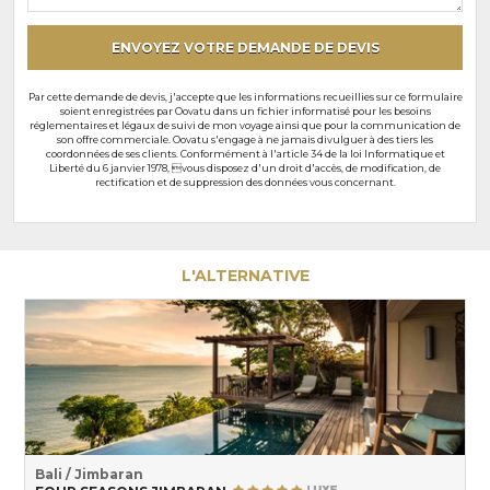
particuliers
ENVOYEZ VOTRE DEMANDE DE DEVIS
Par cette demande de devis, j'accepte que les informations recueillies sur ce formulaire
soient enregistrées par Oovatu dans un fichier informatisé pour les besoins
réglementaires et légaux de suivi de mon voyage ainsi que pour la communication de
son offre commerciale. Oovatu s'engage à ne jamais divulguer à des tiers les
coordonnées de ses clients. Conformément à l'article 34 de la loi Informatique et
Liberté du 6 janvier 1978, vous disposez d'un droit d'accès, de modification, de
rectification et de suppression des données vous concernant.
L'ALTERNATIVE
Bali / Jimbaran