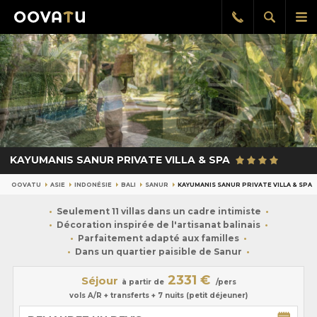
Afficher
Aff
Rappel
gratuit
la
le
recherch
me
pri
KAYUMANIS SANUR PRIVATE VILLA & SPA
OOVATU
ASIE
INDONÉSIE
BALI
SANUR
KAYUMANIS SANUR PRIVATE VILLA & SPA
Seulement 11 villas dans un cadre intimiste
Décoration inspirée de l'artisanat balinais
Parfaitement adapté aux familles
Dans un quartier paisible de Sanur
2331 €
Séjour
à partir de
/pers
vols A/R + transferts + 7 nuits (petit déjeuner)