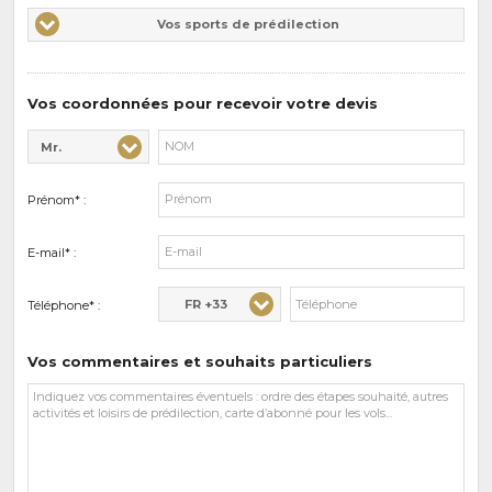
Vos
Vos sports de prédilection
d'intérêts
sports
de
prédilections
Vos coordonnées pour recevoir votre devis
Mr.
Civilité* :
Nom* :
Prénom* :
E-mail* :
FR +33
Téléphone* :
Vos commentaires et souhaits particuliers
Vos
commentaires
et
souhaits