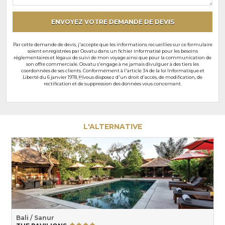
particuliers
ENVOYEZ VOTRE DEMANDE DE DEVIS
Par cette demande de devis, j'accepte que les informations recueillies sur ce formulaire
soient enregistrées par Oovatu dans un fichier informatisé pour les besoins
réglementaires et légaux de suivi de mon voyage ainsi que pour la communication de
son offre commerciale. Oovatu s'engage à ne jamais divulguer à des tiers les
coordonnées de ses clients. Conformément à l'article 34 de la loi Informatique et
Liberté du 6 janvier 1978, vous disposez d'un droit d'accès, de modification, de
rectification et de suppression des données vous concernant.
L'ALTERNATIVE
Bali / Sanur