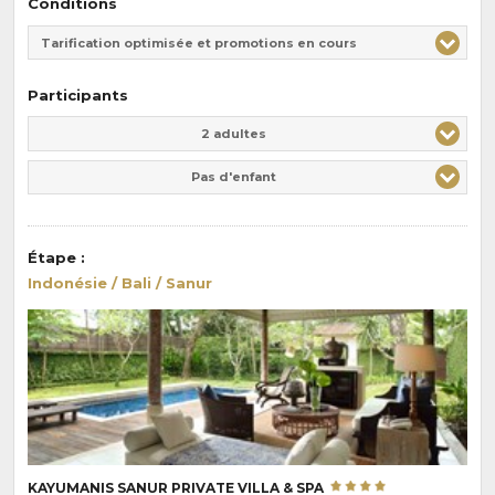
Conditions
Tarification optimisée et promotions en cours
Participants
Adulte(s)
Enfant(s)
2 adultes
Pas d'enfant
Étape
:
Indonésie / Bali / Sanur
KAYUMANIS SANUR PRIVATE VILLA & SPA