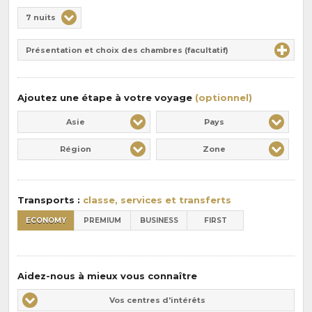
Choix
7 nuits
de
Durée
la
Présentation et choix des chambres (facultatif)
:
pension
:
Ajoutez une étape à votre voyage
(optionnel)
Asie
Pays
Région
Zone
Transports :
classe, services et transferts
ECONOMY
PREMIUM
BUSINESS
FIRST
Aidez-nous à mieux vous connaître
Vos
Vos centres d'intérêts
centres