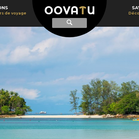
ONS
SA
irs de voyage
Déco
Afficher
Recherche
la
recherche