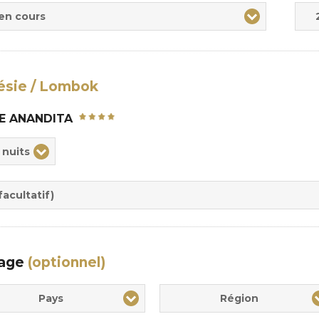
Adul
Enfa
 en cours
ésie / Lombok
E ANANDITA
ix
 nuits
rée
sion
acultatif)
yage
(optionnel)
Pays
Région