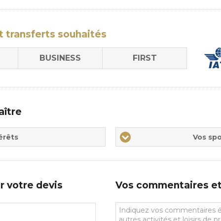
t transferts
souhaités
BUSINESS
FIRST
aître
Vos
érêts
Vos spo
sports
de
prédilections
r votre devis
Vos commentaires et 
Vos
commentaires