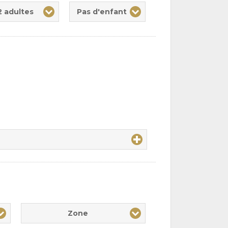
te(s)
nt(s)
2 adultes
Pas d'enfant
Zone