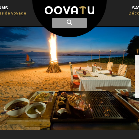
ONS
SA
irs de voyage
Déco
Afficher
Recherche
la
recherche