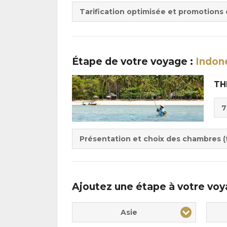
Tarification optimisée et promotions
Étape
de votre voyage
:
Indon
TH
Cho
7
de
Du
la
:
pen
Présentation et choix des chambres (f
:
Ajoutez une étape à votre vo
Asie