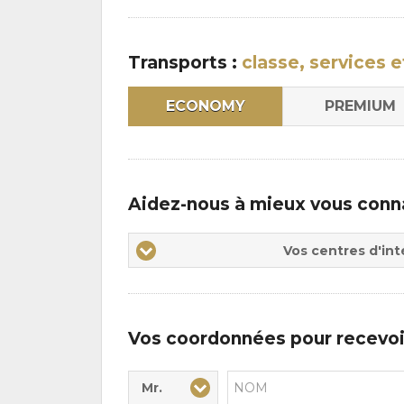
Transports :
classe, services e
ECONOMY
PREMIUM
Aidez-nous à mieux vous conn
Vos
Vos centres d'int
centres
d'intérêts
Vos coordonnées pour recevoi
Mr.
Civilité* :
Nom* :