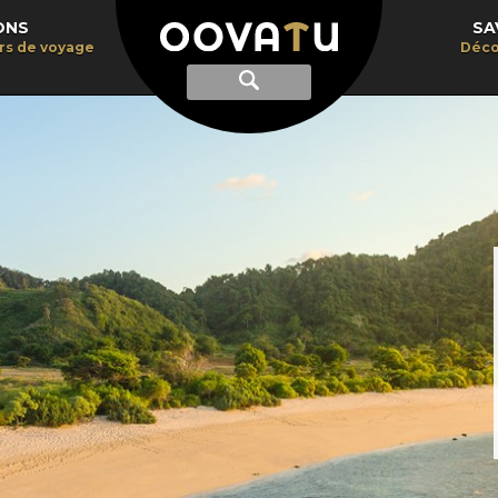
ONS
SA
irs de voyage
Déco
Afficher
Recherche
la
recherche