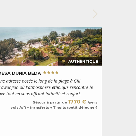
 aux escapades romantiques, notamment dans le cadre
ciée pour son atmosphère empreinte de sérénité,
d’abriter un sanctuaire pour bébé tortues marines où
 avant d’être relâchées dans l’océan à l’âge de 8
 moins sauvage que Meno,
Gili Air
offre un bon
s sœurs. La plus authentique des îles de l’archipel
bordées d’eaux cristallines où l’on observe une vie
de journée, ne manquez d’admirer le magnifique
 de fond, le Mont Rinjani et l’île de Lombok.
AUTHENTIQUE
DESA DUNIA BEDA
ne adresse posée le long de la plage à Gili
rawangan où l'atmosphère ethnique rencontre le
uxe tout en vous offrant intimité et confort.
1770 €
Séjour à partir de
/pers
vols A/R + transferts + 7 nuits (petit déjeuner)