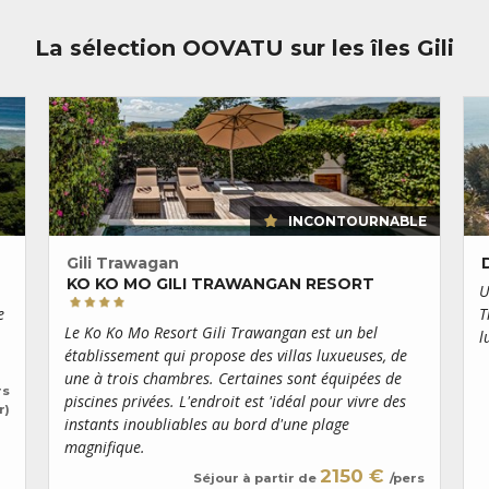
îles Gili se prête à merveille
d’un
voyage de noces
. Appré
La sélection OOVATU sur les îles Gili
l’île présente la particularité 
ces dernières sont chouchoutées
mois.
Plus calme que Trawangan et
compromis entre ses deux grande
séduit par ses plages sublimes, 
aquatique foisonnante. En fin 
coucher de soleil avec, en toile
INCONTOURNABLE
Gili Trawagan
KO KO MO GILI TRAWANGAN RESORT
U
e
T
Le Ko Ko Mo Resort Gili Trawangan est un bel
l
établissement qui propose des villas luxueuses, de
une à trois chambres. Certaines sont équipées de
rs
piscines privées. L'endroit est 'idéal pour vivre des
r)
instants inoubliables au bord d'une plage
magnifique.
2150 €
Séjour à partir de
/pers