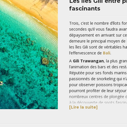
Les îles Gili entre
fascinants
Trois, c’est le nombre d’îlots f
secondes qu’il vous faudra avan
dépaysement en arrivant sur ce 
demeure le principal moyen d
les îles Gili sont de véritables
l’effervescence de
Bali
.
A
Gili Trawangan
, la plus gra
l’animation des bars et des rest
Réputée pour ses fonds marins s
passionnés de snorkeling qui n’
pour observer poissons tropica
pourront profiter de leur séjou
nombreux centres de plongée de 
à la découverte de spots fascina
[Lire la suite]
croiser des requins.
Les voyageurs en quête de quiét
Entre plages de sable blanc qua