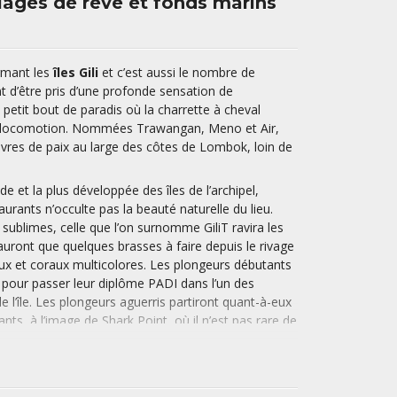
 plages de rêve et fonds marins
ormant les
îles Gili
et c’est aussi le nombre de
t d’être pris d’une profonde sensation de
petit bout de paradis où la charrette à cheval
e locomotion. Nommées Trawangan, Meno et Air,
 havres de paix au large des côtes de Lombok, loin de
nde et la plus développée des îles de l’archipel,
aurants n’occulte pas la beauté naturelle du lieu.
ublimes, celle que l’on surnomme GiliT ravira les
auront que quelques brasses à faire depuis le rivage
ux et coraux multicolores. Les plongeurs débutants
r pour passer leur diplôme PADI dans l’un des
l’île. Les plongeurs aguerris partiront quant-à-eux
nts, à l’image de Shark Point, où il n’est pas rare de
ude trouveront leur bonheur sur l’île de
Gili Meno
.
si-désertes et eaux turquoise, la plus sauvage des