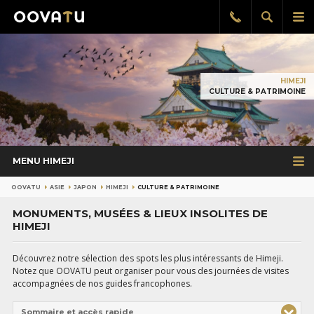
Afficher
Aff
Rappel
gratuit
la
le
recherch
me
pri
HIMEJI
CULTURE & PATRIMOINE
MENU HIMEJI
OOVATU
ASIE
JAPON
HIMEJI
CULTURE & PATRIMOINE
MONUMENTS, MUSÉES & LIEUX INSOLITES DE
HIMEJI
Découvrez notre sélection des spots les plus intéressants de Himeji.
Notez que OOVATU peut organiser pour vous des journées de visites
accompagnées de nos guides francophones.
Sommaire et accès rapide