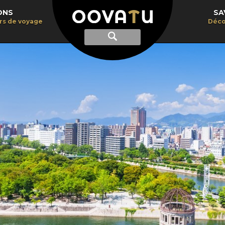
ONS
SA
irs de voyage
Déco
Afficher
Recherche
la
recherche