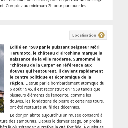
ent. Comptez au minimum 2h pour parcourir les
.
Localisation
Édifié en 1589 par le puissant seigneur Mōri
Terumoto, le château d’Hiroshima marque la
naissance de la ville moderne. Surnommé le
"château de la Carpe" en référence aux
douves qui l’entourent, il devient rapidement
le centre politique et économique de la
région.
Détruit par le bombardement atomique du
6 août 1945, il est reconstruit en 1958 tandis que
plusieurs éléments de l’enceinte, comme les
douves, les fondations de pierre et certaines tours,
ont été restaurés au fil des décennies.
Le donjon abrite aujourd’hui un musée consacré à
 culture des samouraïs. Depuis le dernier étage, on profite
ti là où s’étendait autrefois la cité fortifiée. À quelques