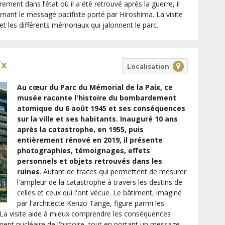
ment dans l’état où il a été retrouvé après la guerre, il
arnant le message pacifiste porté par Hiroshima. La visite
t les différents mémoriaux qui jalonnent le parc.
ix
Localisation
Au cœur du Parc du Mémorial de la Paix, ce
musée raconte l'histoire du bombardement
atomique du 6 août 1945 et ses conséquences
sur la ville et ses habitants. Inauguré 10 ans
après la catastrophe, en 1955, puis
entièrement rénové en 2019, il présente
photographies, témoignages, effets
personnels et objets retrouvés dans les
ruines
. Autant de traces qui permettent de mesurer
l'ampleur de la catastrophe à travers les destins de
celles et ceux qui l'ont vécue. Le bâtiment, imaginé
par l'architecte Kenzo Tange, figure parmi les
. La visite aide à mieux comprendre les conséquences
nt nucléaire de l'histoire, tout en portant un message