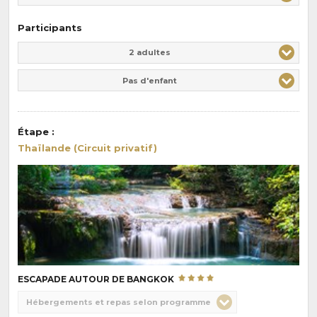
Participants
Adulte(s)
Enfant(s)
2 adultes
Pas d'enfant
Étape
:
Thaïlande (Circuit privatif)
ESCAPADE AUTOUR DE BANGKOK
Choix
Hébergements et repas selon programme
de