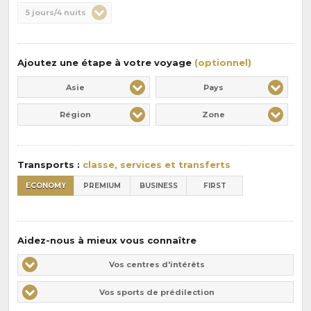
Durée
5 jours/4 nuits
la
:
pension
:
Ajoutez une étape à votre voyage
(optionnel)
Asie
Pays
Région
Zone
Transports :
classe, services et transferts
ECONOMY
PREMIUM
BUSINESS
FIRST
Aidez-nous à mieux vous connaître
Vos
Vos centres d'intérêts
centres
Vos
Vos sports de prédilection
d'intérêts
sports