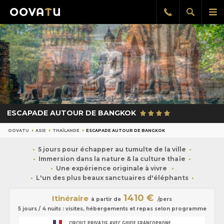
Afficher
Aff
Rappel
gratuit
la
le
recherch
me
pri
ESCAPADE AUTOUR DE BANGKOK
OOVATU
ASIE
THAÏLANDE
ESCAPADE AUTOUR DE BANGKOK
5 jours pour échapper au tumulte de la ville
Immersion dans la nature & la culture thaïe
Une expérience originale à vivre
L'un des plus beaux sanctuaires d'éléphants
1410 €
Itinéraire
à partir de
/pers
5 jours / 4 nuits : visites, hébergements et repas selon programme
CIRCUIT PRIVATIF AVEC GUIDE FRANCOPHONE