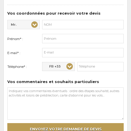
de
prédilections
Vos coordonnées pour recevoir votre devis
Mr.
Civilité* :
Nom* :
Prénom* :
E-mail* :
FR +33
Téléphone* :
Vos commentaires et souhaits particuliers
Vos
commentaires
et
souhaits
particuliers
ENVOYEZ VOTRE DEMANDE DE DEVIS