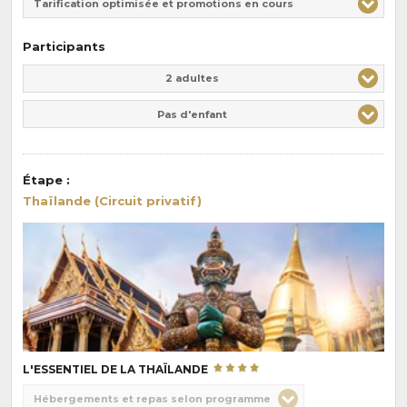
Tarification optimisée et promotions en cours
Participants
Adulte(s)
Enfant(s)
2 adultes
Pas d'enfant
Étape
:
Thaïlande (Circuit privatif)
L'ESSENTIEL DE LA THAÏLANDE
Choix
Hébergements et repas selon programme