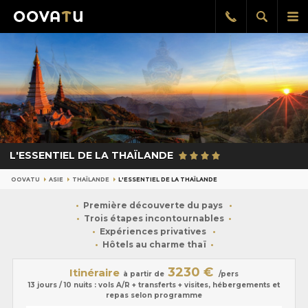
Afficher
Aff
Rappel
gratuit
la
le
recherch
me
pri
L'ESSENTIEL DE LA THAÏLANDE
OOVATU
ASIE
THAÏLANDE
L'ESSENTIEL DE LA THAÏLANDE
Première découverte du pays
Trois étapes incontournables
Expériences privatives
Hôtels au charme thaï
3230 €
Itinéraire
à partir de
/pers
13 jours / 10 nuits : vols A/R + transferts + visites, hébergements et
repas selon programme