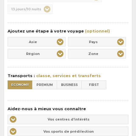
de
Durée
13 jours/10 nuits
la
:
pension
:
Ajoutez une étape à votre voyage
(optionnel)
Asie
Pays
Région
Zone
Transports :
classe, services et transferts
ECONOMY
PREMIUM
BUSINESS
FIRST
Aidez-nous à mieux vous connaître
Vos
Vos centres d'intérêts
centres
Vos
Vos sports de prédilection
d'intérêts