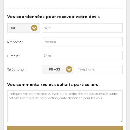
sports
de
prédilections
Vos coordonnées pour recevoir votre devis
Mr.
Civilité* :
Nom* :
Prénom* :
E-mail* :
FR +33
Téléphone* :
Vos commentaires et souhaits particuliers
Vos
commentaires
et
souhaits
particuliers