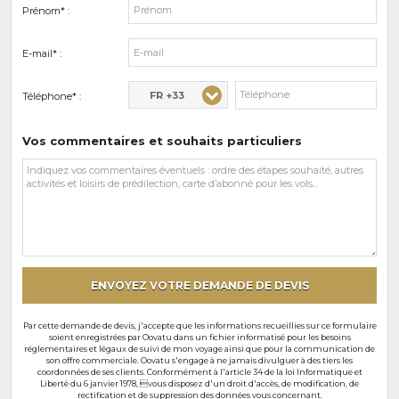
Prénom* :
E-mail* :
FR +33
Téléphone* :
Vos commentaires et souhaits particuliers
Vos
commentaires
et
souhaits
particuliers
ENVOYEZ VOTRE DEMANDE DE DEVIS
Par cette demande de devis, j'accepte que les informations recueillies sur ce formulaire
soient enregistrées par Oovatu dans un fichier informatisé pour les besoins
réglementaires et légaux de suivi de mon voyage ainsi que pour la communication de
son offre commerciale. Oovatu s'engage à ne jamais divulguer à des tiers les
coordonnées de ses clients. Conformément à l'article 34 de la loi Informatique et
Liberté du 6 janvier 1978, vous disposez d'un droit d'accès, de modification, de
rectification et de suppression des données vous concernant.