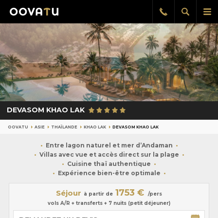
Afficher
Aff
Rappel
gratuit
la
le
recherch
me
pri
DEVASOM KHAO LAK
OOVATU
ASIE
THAÏLANDE
KHAO LAK
DEVASOM KHAO LAK
Entre lagon naturel et mer d’Andaman
Villas avec vue et accès direct sur la plage
Cuisine thaï authentique
Expérience bien-être optimale
1753 €
Séjour
à partir de
/pers
vols A/R + transferts + 7 nuits (petit déjeuner)