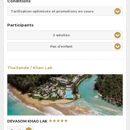
Conditions
Tarification optimisée et promotions en cours
Participants
Adulte(s)
Enfant(s)
2 adultes
Pas d'enfant
Thaïlande / Khao Lak
DEVASOM KHAO LAK
Choix