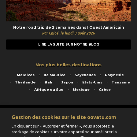
Notre road trip de 2 semaines dans l’Ouest Américain
Par Chloé, le lundi 3 août 2026
LIRE LA SUITE SUR NOTRE BLOG
Nos plus belles destinations
Maldives
Ile Maurice
Seychelles
Polynésie
Thaïlande
Bali
Japon
Etats-Unis
Tanzanie
Afrique du Sud
Mexique
Grèce
Service animé par Nautil Voyages - 22 rue Georges Picquart 75017 Paris - S.A.S
Gestion des cookies sur le site oovatu.com
au capital de 155 696 euros - RCS Paris B 423 671 973 - Code APE 7911Z
Matricule Atout France IM075100020 - Garantie financière Groupama - Agrément IATA
En cliquant sur « Autoriser et fermer », vous acceptez le
n°20-2 4177 1
stockage de cookies sur votre appareil pour améliorer la
Assurance responsabilité civile et professionnelle HISCOX RCP0081066