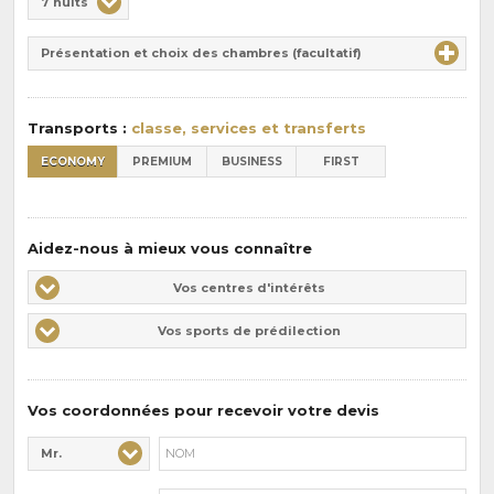
7 nuits
de
Durée
la
Présentation et choix des chambres (facultatif)
:
pension
:
Transports :
classe, services et transferts
ECONOMY
PREMIUM
BUSINESS
FIRST
Aidez-nous à mieux vous connaître
Vos
Vos centres d'intérêts
centres
Vos
Vos sports de prédilection
d'intérêts
sports
de
prédilections
Vos coordonnées pour recevoir votre devis
Mr.
Civilité* :
Nom* :