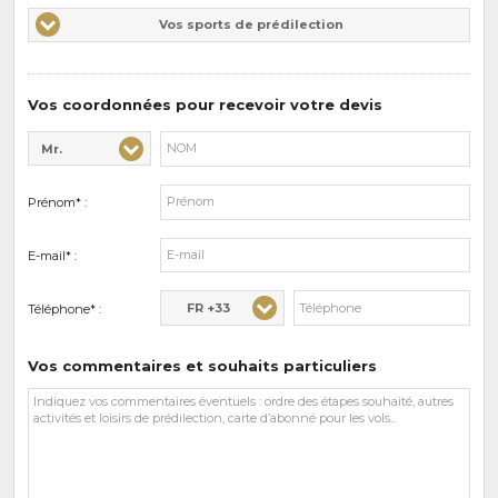
Vos
Vos sports de prédilection
d'intérêts
sports
de
prédilections
Vos coordonnées pour recevoir votre devis
Mr.
Civilité* :
Nom* :
Prénom* :
E-mail* :
FR +33
Téléphone* :
Vos commentaires et souhaits particuliers
Vos
commentaires
et
souhaits