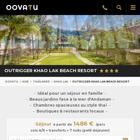
Afficher
Aff
Rappel
gratuit
la
le
recherch
me
pri
OUTRIGGER KHAO LAK BEACH RESORT
OOVATU
ASIE
THAÏLANDE
KHAO LAK
OUTRIGGER KHAO LAK BEACH RESORT
Idéal pour un séjour en famille
Beaux jardins face à la mer d'Andaman
Chambres spacieuses au style thaï
Boutiques & restaurants locaux
1486 €
Séjour
à partir de
/pers
vols A/R + transferts + 7 nuits (petit déjeuner)