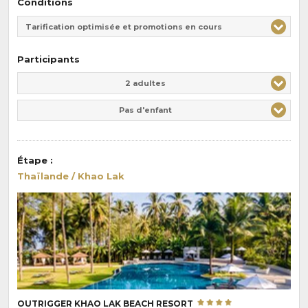
Conditions
Tarification optimisée et promotions en cours
Participants
Adulte(s)
Enfant(s)
2 adultes
Pas d'enfant
Étape
:
Thaïlande / Khao Lak
OUTRIGGER KHAO LAK BEACH RESORT