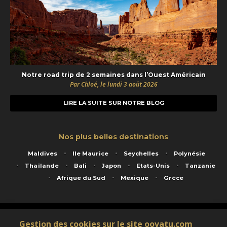
Notre road trip de 2 semaines dans l’Ouest Américain
Par Chloé, le lundi 3 août 2026
LIRE LA SUITE SUR NOTRE BLOG
Nos plus belles destinations
Maldives
Ile Maurice
Seychelles
Polynésie
Thaïlande
Bali
Japon
Etats-Unis
Tanzanie
Afrique du Sud
Mexique
Grèce
Service animé par Nautil Voyages - 22 rue Georges Picquart 75017 Paris - S.A.S
Gestion des cookies sur le site oovatu.com