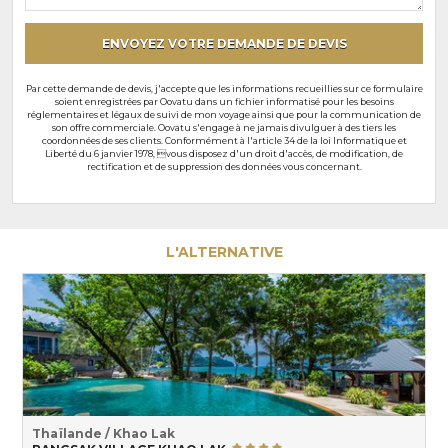
particuliers
ENVOYEZ VOTRE DEMANDE DE DEVIS
Par cette demande de devis, j'accepte que les informations recueillies sur ce formulaire
soient enregistrées par Oovatu dans un fichier informatisé pour les besoins
réglementaires et légaux de suivi de mon voyage ainsi que pour la communication de
son offre commerciale. Oovatu s'engage à ne jamais divulguer à des tiers les
coordonnées de ses clients. Conformément à l'article 34 de la loi Informatique et
Liberté du 6 janvier 1978, vous disposez d'un droit d'accès, de modification, de
rectification et de suppression des données vous concernant.
L'ALTERNATIVE
Thaïlande / Khao Lak