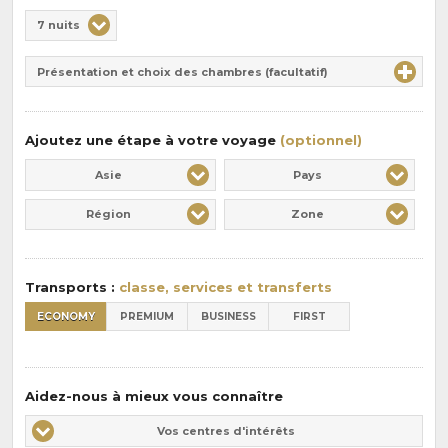
Choix
7 nuits
de
Durée
la
Présentation et choix des chambres (facultatif)
:
pension
:
Ajoutez une étape à votre voyage
(optionnel)
Asie
Pays
Région
Zone
Transports :
classe, services et transferts
ECONOMY
PREMIUM
BUSINESS
FIRST
Aidez-nous à mieux vous connaître
Vos
Vos centres d'intérêts
centres