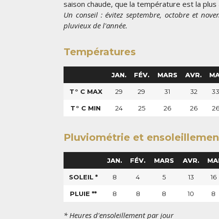
saison chaude, que la température est la plus
Un conseil : évitez septembre, octobre et nov
pluvieux de l'année.
Températures
JAN.
FÉV.
MARS
AVR.
MA
T° C MAX
29
29
31
32
3
T° C MIN
24
25
26
26
2
Pluviométrie et ensoleillemen
JAN.
FÉV.
MARS
AVR.
MA
SOLEIL *
8
4
5
13
16
PLUIE **
8
8
8
10
8
* Heures d'ensoleillement par jour