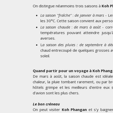
On distingue néanmoins trois saisons à
Koh 
La saison "fraîche"
:
de janvier à mars
- Le
les 30°C. Cette saison convient aux perso
La saison chaude
:
de mars à août
- cor
températures pouvant atteindre jusqu'
averses.
L
a saison des pluies : de septembre à d
chaud entrecoupé de quelques grosses ave
soleil.
Quand partir pour un voyage à Koh Phang
De mars à août, la saison chaude est idéal
chaleur, la pluie tombant rarement, ou par br
hôtels grimpe et les meilleurs d'entre eux so
d'avion sont les plus chers.
Le bon créneau
On peut visiter
Koh Phangan
et s'y baigne