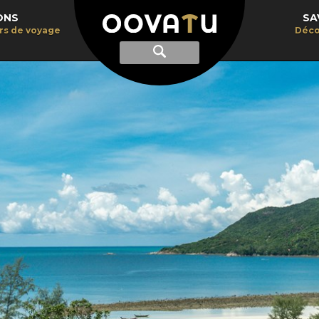
ONS
SA
irs de voyage
Déco
Afficher
Recherche
la
recherche