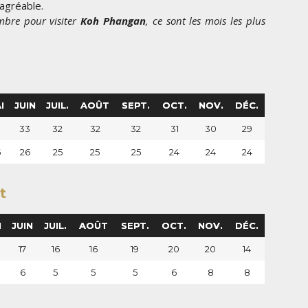
 agréable.
embre pour
visiter
Koh Phangan
, ce sont les mois les plus
I
JUIN
JUIL.
AOÛT
SEPT.
OCT.
NOV.
DÉC.
3
33
32
32
32
31
30
29
6
26
25
25
25
24
24
24
t
I
JUIN
JUIL.
AOÛT
SEPT.
OCT.
NOV.
DÉC.
17
16
16
19
20
20
14
6
5
5
5
6
8
8