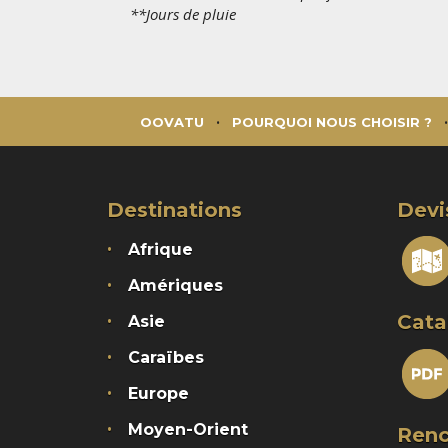
**Jours de pluie
OOVATU
POURQUOI NOUS CHOISIR ?
Destinations
Devi
Afrique
Amériques
Cata
Asie
Caraïbes
Europe
Moyen-Orient
Renc