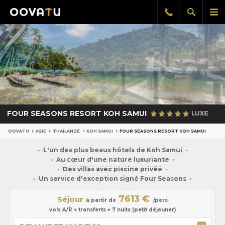
Afficher
Aff
Rappel
gratuit
la
le
recherch
me
pri
FOUR SEASONS RESORT KOH SAMUI
OOVATU
ASIE
THAÏLANDE
KOH SAMUI
FOUR SEASONS RESORT KOH SAMUI
L'un des plus beaux hôtels de Koh Samui
Au cœur d'une nature luxuriante
Des villas avec piscine privée
Un service d'exception signé Four Seasons
7613 €
Séjour
à partir de
/pers
vols A/R + transferts + 7 nuits (petit déjeuner)