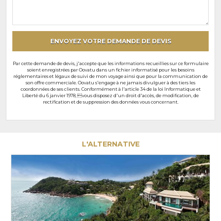
souhaits
particuliers
ENVOYEZ VOTRE DEMANDE DE DEVIS
Par cette demande de devis, j'accepte que les informations recueillies sur ce formulaire
soient enregistrées par Oovatu dans un fichier informatisé pour les besoins
réglementaires et légaux de suivi de mon voyage ainsi que pour la communication de
son offre commerciale. Oovatu s'engage à ne jamais divulguer à des tiers les
coordonnées de ses clients. Conformément à l'article 34 de la loi Informatique et
Liberté du 6 janvier 1978, vous disposez d'un droit d'accès, de modification, de
rectification et de suppression des données vous concernant.
L'ALTERNATIVE