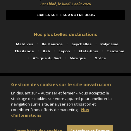
Par Chloé, le lundi 3 août 2026
LIRE LA SUITE SUR NOTRE BLOG
Nos plus belles destinations
Maldives
Ile Maurice
Seychelles
Polynésie
Thaïlande
Bali
Japon
Etats-Unis
Tanzanie
Afrique du Sud
Mexique
Grèce
Service animé par Nautil Voyages - 22 rue Georges Picquart 75017 Paris - S.A.S
Gestion des cookies sur le site oovatu.com
au capital de 155 696 euros - RCS Paris B 423 671 973 - Code APE 7911Z
Matricule Atout France IM075100020 - Garantie financière Groupama - Agrément IATA
En cliquant sur « Autoriser et fermer », vous acceptez le
n°20-2 4177 1
stockage de cookies sur votre appareil pour améliorer la
Assurance responsabilité civile et professionnelle HISCOX RCP0081066
navigation sur le site, analyser son utilisation et
contribuer à nos efforts de marketing.
Plus
d'informations
Paramètres des cookies
Paramètres des cookies
Autoriser et fermer