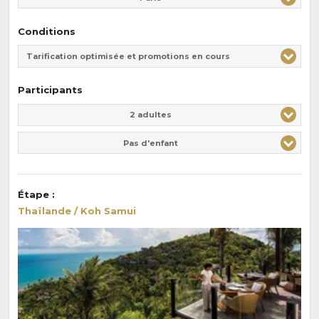
Conditions
Tarification optimisée et promotions en cours
Participants
Adulte(s)
Enfant(s)
2 adultes
Pas d'enfant
Étape
:
Thaïlande / Koh Samui