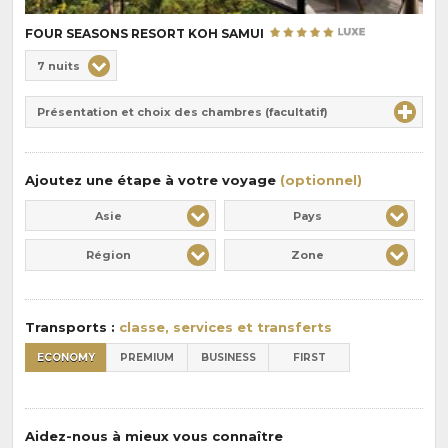
FOUR SEASONS RESORT KOH SAMUI
Choix
7 nuits
de
Durée
la
Présentation et choix des chambres (facultatif)
:
pension
:
Ajoutez une étape à votre voyage
(optionnel)
Asie
Pays
Région
Zone
Transports :
classe, services et transferts
ECONOMY
PREMIUM
BUSINESS
FIRST
Aidez-nous à mieux vous connaître