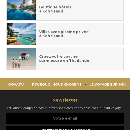
Boutique hôtels
à Koh Samui
Villas avec piscine privée
à Koh Samui
Créez votre voyage
sur-mesure en Thaïlande
OOVATU
POURQUOI NOUS CHOISIR ?
LE VOYAGE SUR-MESU
Newsletter
Actualités, coups de cœur, offres spéciales, recevez le meilleur du voyage :
Votre
e-