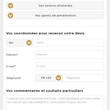
Vos
Vos centres d'intérêts
centres
Vos
Vos sports de prédilection
d'intérêts
sports
de
prédilections
Vos coordonnées pour recevoir votre devis
Mr.
Civilité* :
Nom* :
Prénom* :
E-mail* :
FR +33
Téléphone* :
Vos commentaires et souhaits particuliers
Vos
commentaires
et