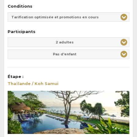
Conditions
Tarification optimisée et promotions en cours
Participants
Adulte(s)
Enfant(s)
2 adultes
Pas d'enfant
Étape
:
Thaïlande / Koh Samui