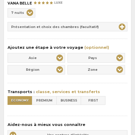
VANA BELLE
Choix
7 nuits
de
Durée
la
Présentation et choix des chambres (facultatif)
:
pension
:
Ajoutez une étape à votre voyage
(optionnel)
Asie
Pays
Région
Zone
Transports :
classe, services et transferts
ECONOMY
PREMIUM
BUSINESS
FIRST
Aidez-nous à mieux vous connaître
Vos
Vos centres d'intérêts