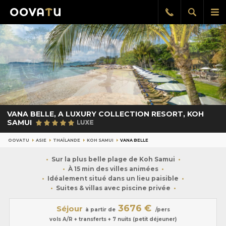
Afficher
Aff
Rappel
gratuit
la
le
recherch
me
pri
VANA BELLE, A LUXURY COLLECTION RESORT, KOH
SAMUI
OOVATU
ASIE
THAÏLANDE
KOH SAMUI
VANA BELLE
Sur la plus belle plage de Koh Samui
À 15 min des villes animées
Idéalement situé dans un lieu paisible
Suites & villas avec piscine privée
3676 €
Séjour
à partir de
/pers
vols A/R + transferts + 7 nuits (petit déjeuner)