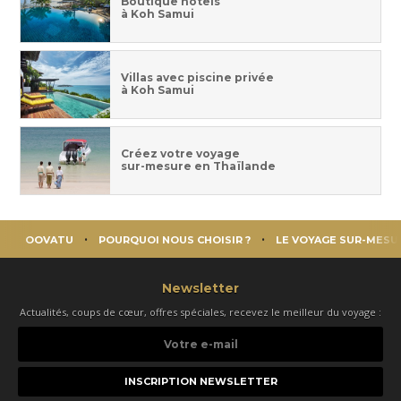
Boutique hôtels
à Koh Samui
Villas avec piscine privée
à Koh Samui
Créez votre voyage
sur-mesure en Thaïlande
OOVATU
POURQUOI NOUS CHOISIR ?
LE VOYAGE SUR-MESU
Newsletter
Actualités, coups de cœur, offres spéciales, recevez le meilleur du voyage :
Votre
e-
mail