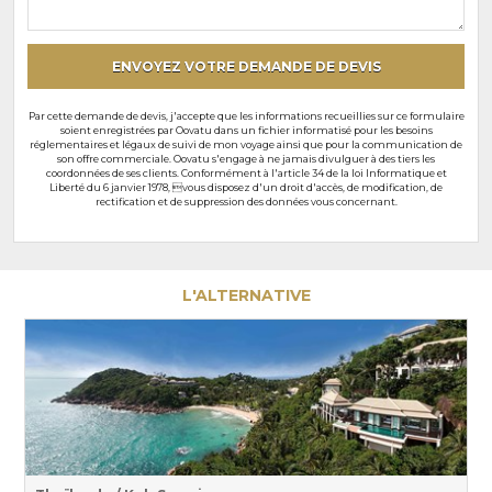
particuliers
ENVOYEZ VOTRE DEMANDE DE DEVIS
Par cette demande de devis, j'accepte que les informations recueillies sur ce formulaire
soient enregistrées par Oovatu dans un fichier informatisé pour les besoins
réglementaires et légaux de suivi de mon voyage ainsi que pour la communication de
son offre commerciale. Oovatu s'engage à ne jamais divulguer à des tiers les
coordonnées de ses clients. Conformément à l'article 34 de la loi Informatique et
Liberté du 6 janvier 1978, vous disposez d'un droit d'accès, de modification, de
rectification et de suppression des données vous concernant.
L'ALTERNATIVE