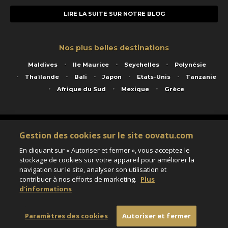
LIRE LA SUITE SUR NOTRE BLOG
Nos plus belles destinations
Maldives
Ile Maurice
Seychelles
Polynésie
Thaïlande
Bali
Japon
Etats-Unis
Tanzanie
Afrique du Sud
Mexique
Grèce
Service animé par Nautil Voyages - 22 rue Georges Picquart 75017 Paris - S.A.S
Gestion des cookies sur le site oovatu.com
au capital de 155 696 euros - RCS Paris B 423 671 973 - Code APE 7911Z
Matricule Atout France IM075100020 - Garantie financière Groupama - Agrément IATA
En cliquant sur « Autoriser et fermer », vous acceptez le
n°20-2 4177 1
stockage de cookies sur votre appareil pour améliorer la
Assurance responsabilité civile et professionnelle HISCOX RCP0081066
navigation sur le site, analyser son utilisation et
contribuer à nos efforts de marketing.
Plus
d'informations
Paramètres des cookies
Paramètres des cookies
Autoriser et fermer