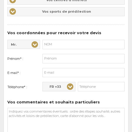
centres
Vos
Vos sports de prédilection
d'intérêts
sports
de
prédilections
Vos coordonnées pour recevoir votre devis
Mr.
Civilité* :
Nom* :
Prénom* :
E-mail* :
FR +33
Téléphone* :
Vos commentaires et souhaits particuliers
Vos
commentaires
et
souhaits