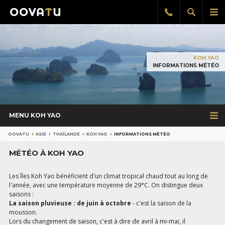
Afficher
Aff
Rappel
gratuit
la
le
recherch
me
pri
KOH YAO
INFORMATIONS MÉTÉO
MENU KOH YAO
OOVATU
ASIE
THAÏLANDE
KOH YAO
INFORMATIONS MÉTÉO
MÉTÉO À KOH YAO
Les îles Koh Yao bénéficient d'un climat tropical chaud tout au long de
l'année, avec une température moyenne de 29°C. On distingue deux
saisons :
La saison pluvieuse : de juin à octobre
- c'est la saison de la
mousson.
Lors du changement de saison, c'est à dire de avril à mi-mai, il