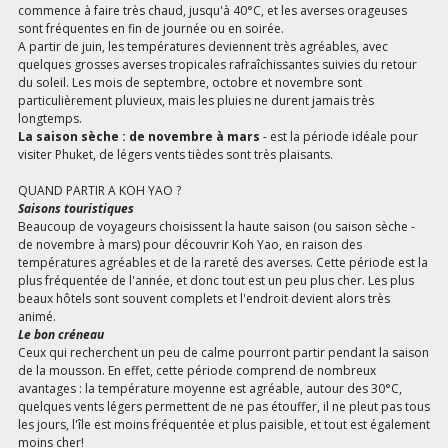
commence à faire très chaud, jusqu'à 40°C, et les averses orageuses
sont fréquentes en fin de journée ou en soirée.
A partir de juin, les températures deviennent très agréables, avec
quelques grosses averses tropicales rafraîchissantes suivies du retour
du soleil. Les mois de septembre, octobre et novembre sont
particulièrement pluvieux, mais les pluies ne durent jamais très
longtemps.
La saison sèche : de novembre à mars
- est la période idéale pour
visiter Phuket, de légers vents tièdes sont très plaisants.
QUAND PARTIR A KOH YAO ?
Saisons touristiques
Beaucoup de voyageurs choisissent la haute saison (ou saison sèche -
de novembre à mars) pour découvrir Koh Yao, en raison des
températures agréables et de la rareté des averses. Cette période est la
plus fréquentée de l'année, et donc tout est un peu plus cher. Les plus
beaux hôtels sont souvent complets et l'endroit devient alors très
animé.
Le bon créneau
Ceux qui recherchent un peu de calme pourront partir pendant la saison
de la mousson. En effet, cette période comprend de nombreux
avantages : la température moyenne est agréable, autour des 30°C,
quelques vents légers permettent de ne pas étouffer, il ne pleut pas tous
les jours, l'île est moins fréquentée et plus paisible, et tout est également
moins cher!