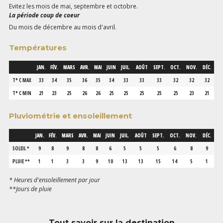
Evitez les mois de mai, septembre et octobre.
La période coup de coeur
Du mois de décembre au mois d'avril.
Températures
JAN.
FÉV.
MARS
AVR.
MAI
JUIN
JUIL.
AOÛT
SEPT.
OCT.
NOV.
DÉC.
T° C MAX
33
34
35
36
35
34
33
33
33
32
32
32
T° C MIN
21
23
25
26
26
25
25
25
25
25
23
21
Pluviométrie et ensoleillement
JAN.
FÉV.
MARS
AVR.
MAI
JUIN
JUIL.
AOÛT
SEPT.
OCT.
NOV.
DÉC.
SOLEIL *
9
8
9
8
8
6
5
5
5
6
8
9
PLUIE **
1
1
3
3
9
10
13
13
15
14
5
1
* Heures d'ensoleillement par jour
**Jours de pluie
Tout savoir sur la destination