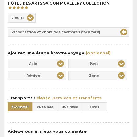
HÔTEL DES ARTS SAIGON MGALLERY COLLECTION
Choix
7 nuits
de
Durée
la
Présentation et choix des chambres (facultatif)
:
pension
:
Ajoutez une étape à votre voyage
(optionnel)
Asie
Pays
Région
Zone
Transports :
classe, services et transferts
ECONOMY
PREMIUM
BUSINESS
FIRST
Aidez-nous à mieux vous connaître