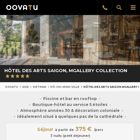
Afficher
Aff
Rappel
gratuit
la
le
recherch
me
pri
HÔTEL DES ARTS SAIGON, MGALLERY COLLECTION
OOVATU
ASIE
VIETNAM
HÔ-CHI-MINH-VILLE
HÔTEL DES ARTS SAIGON MGALLERY 
Piscine et bar en rooftop
Boutique-hôtel au service 5 étoiles
Atmosphère années 30 & décoration coloniale
Idéalement situé à quelques pas de la cathédrale
375 €
Séjour
à partir de
/pers
3 nuits (petit déjeuner)