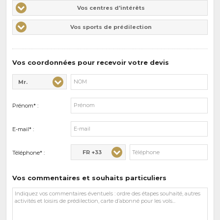
Vos
Vos centres d'intérêts
centres
Vos
Vos sports de prédilection
d'intérêts
sports
de
prédilections
Vos coordonnées pour recevoir votre devis
Mr.
Civilité* :
Nom* :
Prénom* :
E-mail* :
FR +33
Téléphone* :
Vos commentaires et souhaits particuliers
Vos
commentaires
et