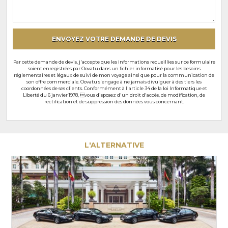
souhaits
particuliers
ENVOYEZ VOTRE DEMANDE DE DEVIS
Par cette demande de devis, j'accepte que les informations recueillies sur ce formulaire
soient enregistrées par Oovatu dans un fichier informatisé pour les besoins
réglementaires et légaux de suivi de mon voyage ainsi que pour la communication de
son offre commerciale. Oovatu s'engage à ne jamais divulguer à des tiers les
coordonnées de ses clients. Conformément à l'article 34 de la loi Informatique et
Liberté du 6 janvier 1978, vous disposez d'un droit d'accès, de modification, de
rectification et de suppression des données vous concernant.
L'ALTERNATIVE