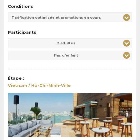
Conditions
Tarification optimisée et promotions en cours
Participants
Adulte(s)
Enfant(s)
2 adultes
Pas d'enfant
Étape
:
Vietnam / Hô-Chi-Minh-Ville