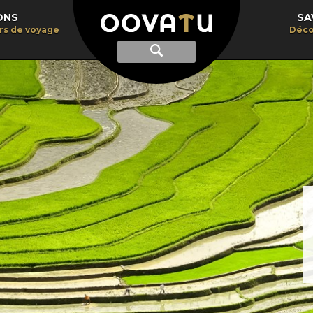
ONS
SA
irs de voyage
Déco
Afficher
Recherche
la
recherche