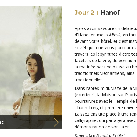
Jour 2 :
Hanoï
Après avoir savouré un délicieux
d'Hanoi en moto
Minsk
, en tan
devant votre hôtel, et c'est inst
soviétique que vous parcourrez
travers les labyrinthes d'étroite
facettes de la ville, du bon au 
la matinée par une pause au bor
traditionnels vietnamiens, ains
traditionnelles.
Dans l'après-midi, visite de la 
(extérieur), la Maison sur Pilot
poursuivrez avec le Temple de l
Thanh Tong et première univers
Laissez ensiute place à une ren
calligraphie, qui partagera avec 
ac
démonstration de son talent.
Diner libre & nuit à l'hôtel.