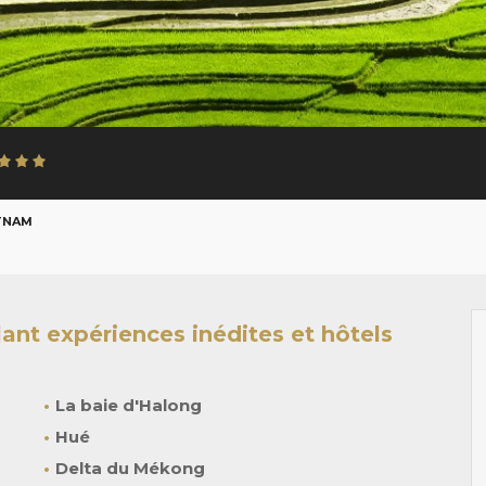
ETNAM
lant expériences inédites et hôtels
La baie d'Halong
Hué
Delta du Mékong