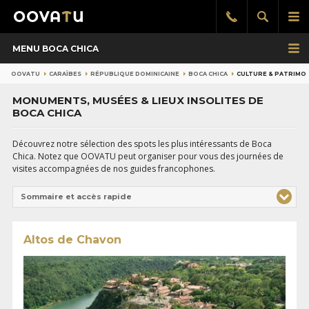
Afficher
Aff
Rappel
gratuit
la
le
MENU BOCA CHICA
recherch
me
pri
OOVATU
CARAÏBES
RÉPUBLIQUE DOMINICAINE
BOCA CHICA
CULTURE & PATRIMO
MONUMENTS, MUSÉES & LIEUX INSOLITES DE
BOCA CHICA
Découvrez notre sélection des spots les plus intéressants de Boca
Chica. Notez que OOVATU peut organiser pour vous des journées de
visites accompagnées de nos guides francophones.
Sommaire et accès rapide
Altos de Chavon