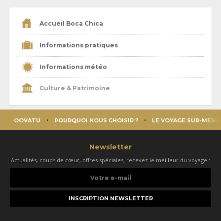
Accueil Boca Chica
Informations pratiques
Informations météo
Culture & Patrimoine
OOVATU
POURQUOI NOUS CHOISIR ?
LE VOYAGE SUR-MESU
Newsletter
Actualités, coups de cœur, offres spéciales, recevez le meilleur du voyage :
Votre
e-
mail