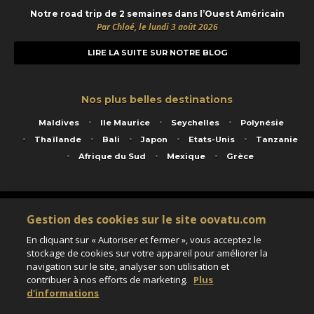
Notre road trip de 2 semaines dans l’Ouest Américain
Par Chloé, le lundi 3 août 2026
LIRE LA SUITE SUR NOTRE BLOG
Nos plus belles destinations
Maldives
Ile Maurice
Seychelles
Polynésie
Thaïlande
Bali
Japon
Etats-Unis
Tanzanie
Afrique du Sud
Mexique
Grèce
Service animé par Nautil Voyages - 22 rue Georges Picquart 75017 Paris - S.A.S
Gestion des cookies sur le site oovatu.com
au capital de 155 696 euros - RCS Paris B 423 671 973 - Code APE 7911Z
Matricule Atout France IM075100020 - Garantie financière Groupama - Agrément IATA
En cliquant sur « Autoriser et fermer », vous acceptez le
n°20-2 4177 1
stockage de cookies sur votre appareil pour améliorer la
Assurance responsabilité civile et professionnelle HISCOX RCP0081066
navigation sur le site, analyser son utilisation et
contribuer à nos efforts de marketing.
Plus
d'informations