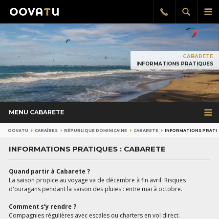
Afficher
Aff
Rappel
gratuit
la
le
recherch
me
pri
CABARETE
INFORMATIONS PRATIQUES
MENU CABARETE
OOVATU
CARAÏBES
RÉPUBLIQUE DOMINICAINE
CABARETE
INFORMATIONS PRATI
INFORMATIONS PRATIQUES : CABARETE
Quand partir à Cabarete ?
La saison propice au voyage va de décembre à fin avril. Risques
d'ouragans pendant la saison des pluies : entre mai à octobre.
Comment s’y rendre ?
Compagnies régulières avec escales ou charters en vol direct.