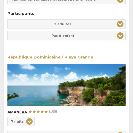
Participants
Adulte(s)
Enfant(s)
2 adultes
Pas d'enfant
République Dominicaine / Playa Grande
AMANERA
Choix
7 nuits
de
Durée