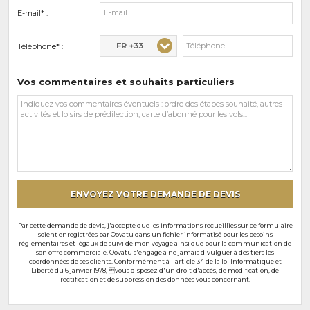
E-mail* :
FR +33
Téléphone* :
Vos commentaires et souhaits particuliers
Vos
commentaires
et
souhaits
particuliers
ENVOYEZ VOTRE DEMANDE DE DEVIS
Par cette demande de devis, j'accepte que les informations recueillies sur ce formulaire
soient enregistrées par Oovatu dans un fichier informatisé pour les besoins
réglementaires et légaux de suivi de mon voyage ainsi que pour la communication de
son offre commerciale. Oovatu s'engage à ne jamais divulguer à des tiers les
coordonnées de ses clients. Conformément à l'article 34 de la loi Informatique et
Liberté du 6 janvier 1978, vous disposez d'un droit d'accès, de modification, de
rectification et de suppression des données vous concernant.