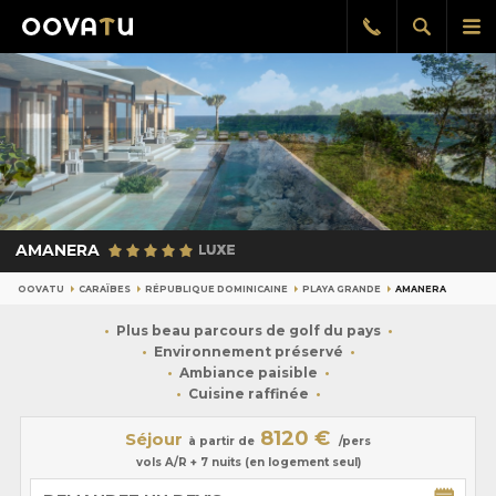
Afficher
Aff
Rappel
gratuit
la
le
recherch
me
pri
AMANERA
OOVATU
CARAÏBES
RÉPUBLIQUE DOMINICAINE
PLAYA GRANDE
AMANERA
Plus beau parcours de golf du pays
Environnement préservé
Ambiance paisible
Cuisine raffinée
8120 €
Séjour
à partir de
/pers
vols A/R + 7 nuits (en logement seul)