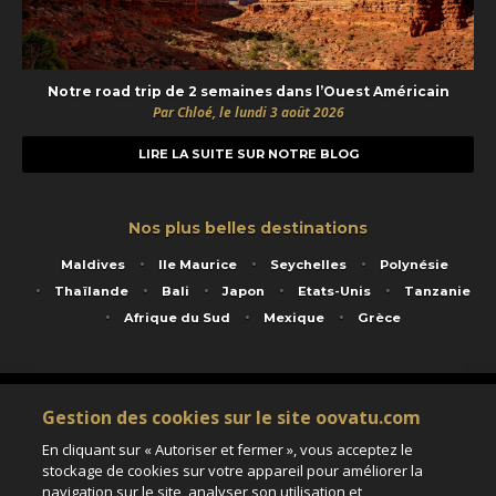
Notre road trip de 2 semaines dans l’Ouest Américain
Par Chloé, le lundi 3 août 2026
LIRE LA SUITE SUR NOTRE BLOG
Nos plus belles destinations
Maldives
Ile Maurice
Seychelles
Polynésie
Thaïlande
Bali
Japon
Etats-Unis
Tanzanie
Afrique du Sud
Mexique
Grèce
Service animé par Nautil Voyages - 22 rue Georges Picquart 75017 Paris - S.A.S
Gestion des cookies sur le site oovatu.com
au capital de 155 696 euros - RCS Paris B 423 671 973 - Code APE 7911Z
Matricule Atout France IM075100020 - Garantie financière Groupama - Agrément IATA
En cliquant sur « Autoriser et fermer », vous acceptez le
n°20-2 4177 1
stockage de cookies sur votre appareil pour améliorer la
Assurance responsabilité civile et professionnelle HISCOX RCP0081066
navigation sur le site, analyser son utilisation et