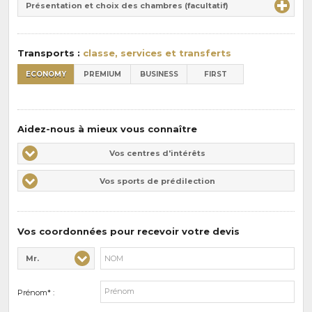
la
Présentation et choix des chambres (facultatif)
:
pension
:
Transports :
classe, services et transferts
ECONOMY
PREMIUM
BUSINESS
FIRST
Aidez-nous à mieux vous connaître
Vos
Vos centres d'intérêts
centres
Vos
Vos sports de prédilection
d'intérêts
sports
de
prédilections
Vos coordonnées pour recevoir votre devis
Mr.
Civilité* :
Nom* :
Prénom* :