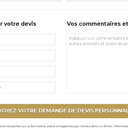
de
prédilections
r votre devis
Vos commentaires et 
Vos
commentaires
et
souhaits
particuliers
VOYEZ VOTRE DEMANDE DE DEVIS
PERSONNAL
ons recueillies sur ce formulaire soient enregistrées par Oovatu dans un fichier informati