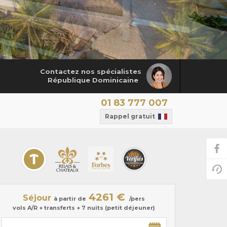
Contactez nos spécialistes
République Dominicaine
01 83 777 007
Rappel gratuit
4261 €
Séjour
à partir de
/pers
vols A/R + transferts + 7 nuits (petit déjeuner)