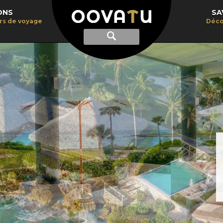
ONS
SA
irs de voyage
Déco
Afficher
Recherche
la
recherche