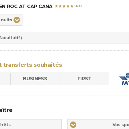
EN ROC AT CAP CANA
ix
 nuits
rée
sion
acultatif)
t transferts
souhaités
BUSINESS
FIRST
aître
Vos
érêts
Vos spo
sports