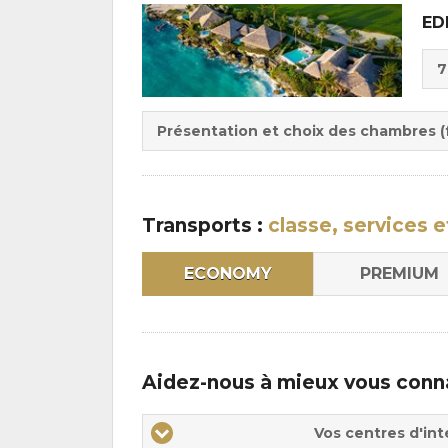
ED
Cho
7
de
Du
la
:
pen
Présentation et choix des chambres (f
:
Transports :
classe, services e
ECONOMY
PREMIUM
Aidez-nous à mieux vous conn
Vos
Vos centres d'int
centres