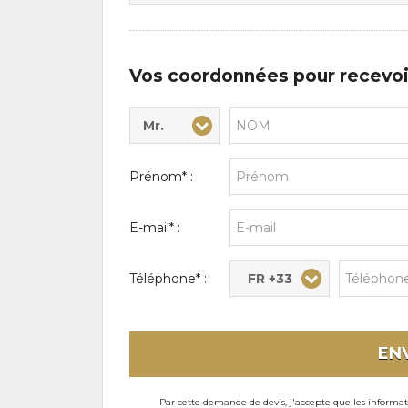
d'intérêts
Vos coordonnées pour recevoi
Mr.
Civilité* :
Nom* :
Prénom* :
E-mail* :
FR +33
Téléphone* :
EN
Par cette demande de devis, j'accepte que les informati