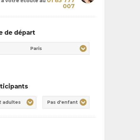
01 83 777
à votre écoute au
007
le de départ
Paris
ticipants
te(s)
nt(s)
2 adultes
Pas d'enfant