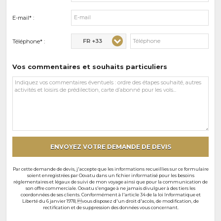
E-mail* :
FR +33
Téléphone* :
Vos commentaires et souhaits particuliers
Vos
commentaires
et
souhaits
particuliers
ENVOYEZ VOTRE DEMANDE DE DEVIS
Par cette demande de devis, j'accepte que les informations recueillies sur ce formulaire
soient enregistrées par Oovatu dans un fichier informatisé pour les besoins
réglementaires et légaux de suivi de mon voyage ainsi que pour la communication de
son offre commerciale. Oovatu s'engage à ne jamais divulguer à des tiers les
coordonnées de ses clients. Conformément à l'article 34 de la loi Informatique et
Liberté du 6 janvier 1978, vous disposez d'un droit d'accès, de modification, de
rectification et de suppression des données vous concernant.