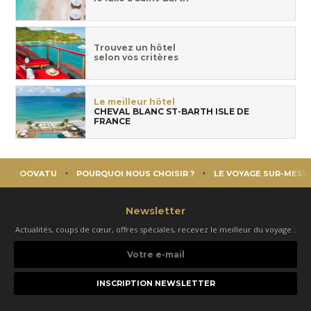
Trouvez un hôtel
selon vos critères
Le meilleur hôtel
CHEVAL BLANC ST-BARTH ISLE DE
FRANCE
OOVATU
POURQUOI NOUS CHOISIR ?
LE VOYAGE SUR-MESU
Newsletter
Actualités, coups de cœur, offres spéciales, recevez le meilleur du voyage :
Votre
e-
mail