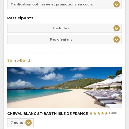
Tarification optimisée et promotions en cours
Participants
Adulte(s)
Enfant(s)
2 adultes
Pas d'enfant
Saint-Barth
CHEVAL BLANC ST-BARTH ISLE DE FRANCE
Choix
7 nuits
de