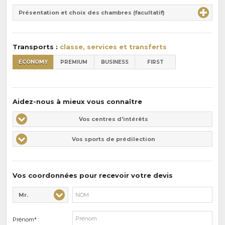
Durée
la
Présentation et choix des chambres (facultatif)
:
pension
:
Transports :
classe, services et transferts
ECONOMY
PREMIUM
BUSINESS
FIRST
Aidez-nous à mieux vous connaître
Vos
Vos centres d'intérêts
centres
Vos
Vos sports de prédilection
d'intérêts
sports
de
prédilections
Vos coordonnées pour recevoir votre devis
Mr.
Civilité* :
Nom* :
Prénom* :