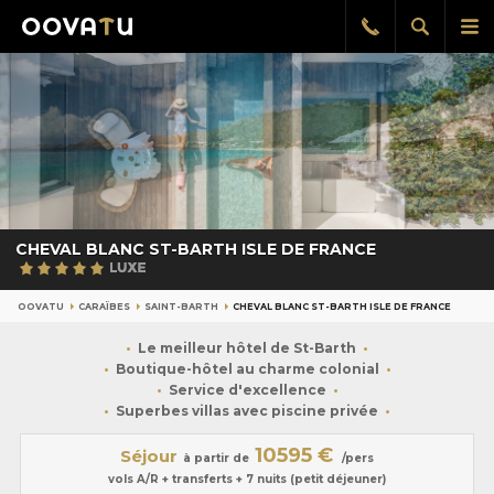
Afficher
Aff
Rappel
gratuit
la
le
recherch
me
pri
CHEVAL BLANC ST-BARTH ISLE DE FRANCE
OOVATU
CARAÏBES
SAINT-BARTH
CHEVAL BLANC ST-BARTH ISLE DE FRANCE
Le meilleur hôtel de St-Barth
Boutique-hôtel au charme colonial
Service d'excellence
Superbes villas avec piscine privée
10595 €
Séjour
à partir de
/pers
vols A/R + transferts + 7 nuits (petit déjeuner)