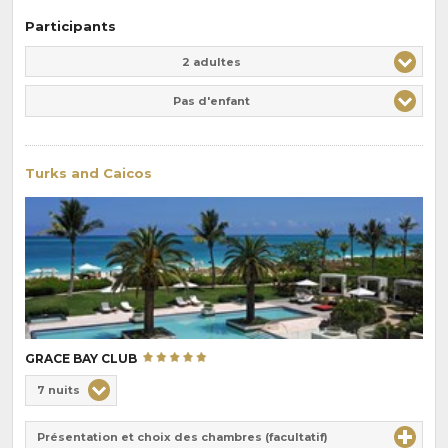
Participants
Adulte(s)
Enfant(s)
2 adultes
Pas d'enfant
Turks and Caicos
GRACE BAY CLUB
Choix
7 nuits
de
Durée
la
Présentation et choix des chambres (facultatif)
: