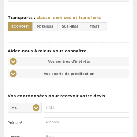
pension
:
Transports :
classe, services et transferts
ECONOMY
PREMIUM
BUSINESS
FIRST
Aidez-nous à mieux vous connaître
Vos
Vos centres d'intérêts
centres
Vos
Vos sports de prédilection
d'intérêts
sports
de
prédilections
Vos coordonnées pour recevoir votre devis
Mr.
Civilité* :
Nom* :
Prénom* :