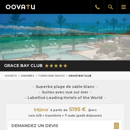
Afficher
Aff
Rappel
gratuit
la
le
recherch
me
pri
GRACE BAY CLUB
OOVATU
CARAÏBES
TURKS AND CAICOS
GRACE BAY CLUB
Superbe plage de sable blanc
Suites avec vue sur mer
Labellisé Leading Hotels of the World
5195 €
Séjour
à partir de
/pers
vols A/R + transferts + 7 nuits (petit déjeuner)
DEMANDEZ UN DEVIS