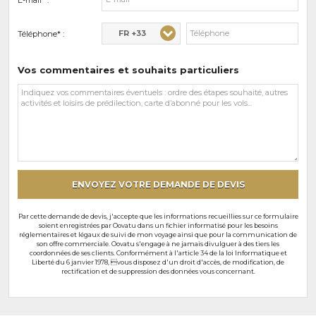
E-mail* :
FR +33
Téléphone* :
Vos commentaires et souhaits particuliers
Vos
commentaires
et
souhaits
particuliers
ENVOYEZ VOTRE DEMANDE DE DEVIS
Par cette demande de devis, j'accepte que les informations recueillies sur ce formulaire
soient enregistrées par Oovatu dans un fichier informatisé pour les besoins
réglementaires et légaux de suivi de mon voyage ainsi que pour la communication de
son offre commerciale. Oovatu s'engage à ne jamais divulguer à des tiers les
coordonnées de ses clients. Conformément à l'article 34 de la loi Informatique et
Liberté du 6 janvier 1978, vous disposez d'un droit d'accès, de modification, de
rectification et de suppression des données vous concernant.