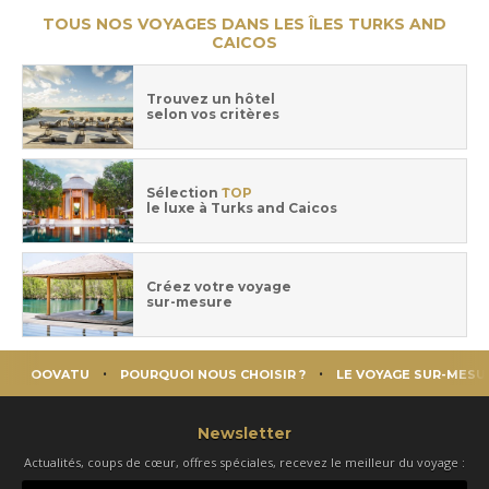
TOUS NOS VOYAGES DANS LES ÎLES TURKS AND
CAICOS
Trouvez un hôtel
selon vos critères
Sélection
TOP
le luxe à Turks and Caicos
Créez votre voyage
sur-mesure
OOVATU
POURQUOI NOUS CHOISIR ?
LE VOYAGE SUR-MESU
Newsletter
Actualités, coups de cœur, offres spéciales, recevez le meilleur du voyage :