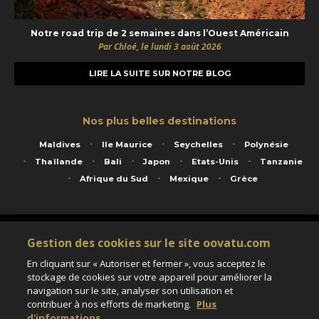
Notre road trip de 2 semaines dans l’Ouest Américain
Par Chloé, le lundi 3 août 2026
LIRE LA SUITE SUR NOTRE BLOG
Nos plus belles destinations
Maldives
Ile Maurice
Seychelles
Polynésie
Thaïlande
Bali
Japon
Etats-Unis
Tanzanie
Afrique du Sud
Mexique
Grèce
Service animé par Nautil Voyages - 22 rue Georges Picquart 75017 Paris - S.A.S
Gestion des cookies sur le site oovatu.com
au capital de 155 696 euros - RCS Paris B 423 671 973 - Code APE 7911Z
Matricule Atout France IM075100020 - Garantie financière Groupama - Agrément IATA
En cliquant sur « Autoriser et fermer », vous acceptez le
n°20-2 4177 1
stockage de cookies sur votre appareil pour améliorer la
Assurance responsabilité civile et professionnelle HISCOX RCP0081066
navigation sur le site, analyser son utilisation et
contribuer à nos efforts de marketing.
Plus
d'informations