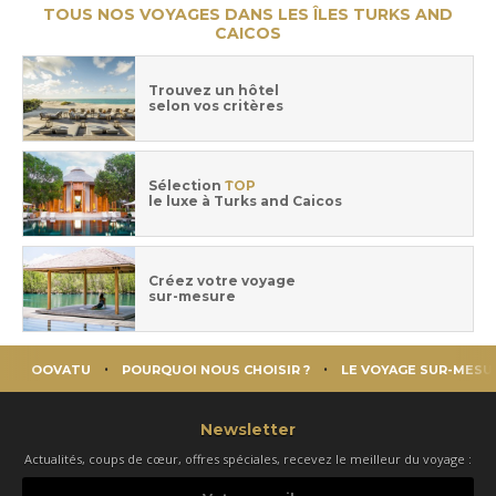
TOUS NOS VOYAGES DANS LES ÎLES TURKS AND
CAICOS
Trouvez un hôtel
selon vos critères
Sélection
TOP
le luxe à Turks and Caicos
Créez votre voyage
sur-mesure
OOVATU
POURQUOI NOUS CHOISIR ?
LE VOYAGE SUR-MESU
Newsletter
Actualités, coups de cœur, offres spéciales, recevez le meilleur du voyage :
Votre