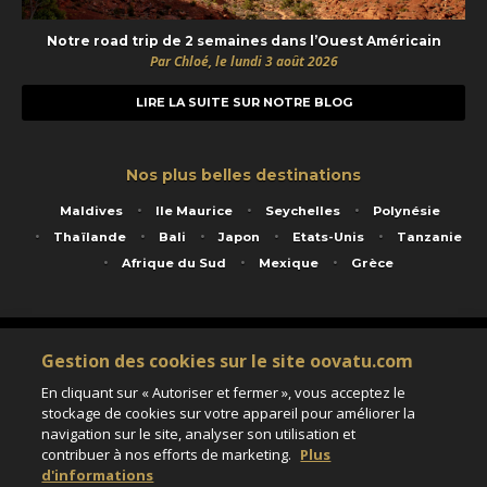
Notre road trip de 2 semaines dans l’Ouest Américain
Par Chloé, le lundi 3 août 2026
LIRE LA SUITE SUR NOTRE BLOG
Nos plus belles destinations
Maldives
Ile Maurice
Seychelles
Polynésie
Thaïlande
Bali
Japon
Etats-Unis
Tanzanie
Afrique du Sud
Mexique
Grèce
Service animé par Nautil Voyages - 22 rue Georges Picquart 75017 Paris - S.A.S
Gestion des cookies sur le site oovatu.com
au capital de 155 696 euros - RCS Paris B 423 671 973 - Code APE 7911Z
Matricule Atout France IM075100020 - Garantie financière Groupama - Agrément IATA
En cliquant sur « Autoriser et fermer », vous acceptez le
n°20-2 4177 1
stockage de cookies sur votre appareil pour améliorer la
Assurance responsabilité civile et professionnelle HISCOX RCP0081066
navigation sur le site, analyser son utilisation et
contribuer à nos efforts de marketing.
Plus
d'informations