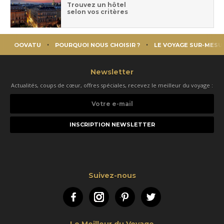
Trouvez un hôtel
selon vos critères
OOVATU
POURQUOI NOUS CHOISIR ?
LE VOYAGE SUR-MESU
Newsletter
Actualités, coups de cœur, offres spéciales, recevez le meilleur du voyage :
Votre
e-
mail
Suivez-nous
Facebook
Instagram
Pinterest
Twitter
Le Meilleur du Voyage