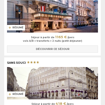
RÉSUMÉ
1165 €
Séjour à partir de
/pers
vols A/R + transferts + 2 nuits (petit déjeuner)
DÉCOUVRIR CE SÉJOUR
SANS SOUCI
RÉSUMÉ
418 €
Séjour à partir de
/pers