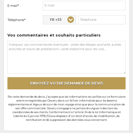
E-mail* :
FR +33
Téléphone* :
Vos commentaires et souhaits particuliers
Vos
commentaires
et
souhaits
particuliers
ENVOYEZ VOTRE DEMANDE DE DEVIS
Par cette demande de devis, j'accepte que les informations recueillies sur ce formulaire
soient enregistrées par Oovatu dans un fichier informatisé pour les besoins
réglementaires et légaux de suivi de mon voyage ainsi que pour la communication de
son offre commerciale. Oovatu s'engage à ne jamais divulguer à des tiers les
coordonnées de ses clients. Conformément à l'article 34 de la loi Informatique et
Liberté du 6 janvier 1978, vous disposez d'un droit d'accès, de modification, de
rectification et de suppression des données vous concernant.