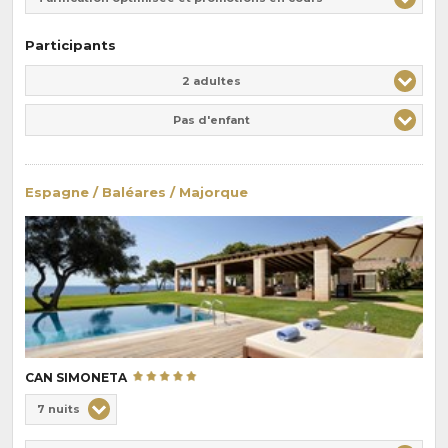
Participants
Adulte(s)
Enfant(s)
2 adultes
Pas d'enfant
Espagne / Baléares / Majorque
CAN SIMONETA
Choix
7 nuits
de
Durée