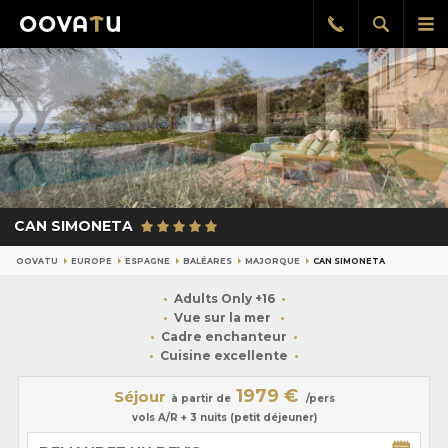
Afficher
Aff
Rappel
gratuit
la
le
recherch
me
pri
CAN SIMONETA
OOVATU
EUROPE
ESPAGNE
BALÉARES
MAJORQUE
CAN SIMONETA
Adults Only +16
Vue sur la mer
Cadre enchanteur
Cuisine excellente
1979 €
Séjour
à partir de
/pers
vols A/R + 3 nuits (petit déjeuner)