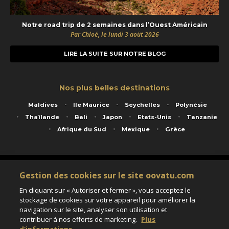
Notre road trip de 2 semaines dans l’Ouest Américain
Par Chloé, le lundi 3 août 2026
LIRE LA SUITE SUR NOTRE BLOG
Nos plus belles destinations
Maldives
Ile Maurice
Seychelles
Polynésie
Thaïlande
Bali
Japon
Etats-Unis
Tanzanie
Afrique du Sud
Mexique
Grèce
Service animé par Nautil Voyages - 22 rue Georges Picquart 75017 Paris - S.A.S
Gestion des cookies sur le site oovatu.com
au capital de 155 696 euros - RCS Paris B 423 671 973 - Code APE 7911Z
Matricule Atout France IM075100020 - Garantie financière Groupama - Agrément IATA
En cliquant sur « Autoriser et fermer », vous acceptez le
n°20-2 4177 1
stockage de cookies sur votre appareil pour améliorer la
Assurance responsabilité civile et professionnelle HISCOX RCP0081066
navigation sur le site, analyser son utilisation et
contribuer à nos efforts de marketing.
Plus