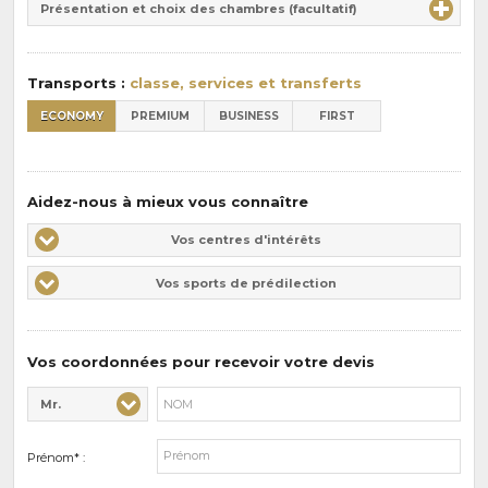
la
Présentation et choix des chambres (facultatif)
:
pension
:
Transports :
classe, services et transferts
ECONOMY
PREMIUM
BUSINESS
FIRST
Aidez-nous à mieux vous connaître
Vos
Vos centres d'intérêts
centres
Vos
Vos sports de prédilection
d'intérêts
sports
de
prédilections
Vos coordonnées pour recevoir votre devis
Mr.
Civilité* :
Nom* :
Prénom* :