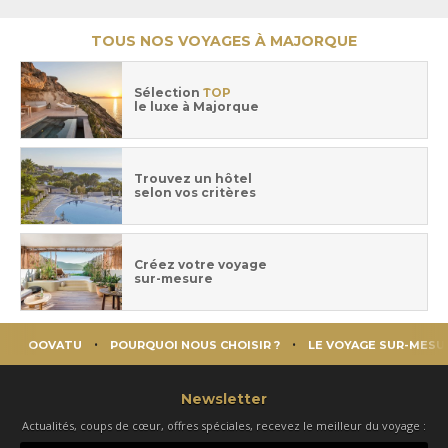
TOUS NOS VOYAGES À MAJORQUE
Sélection
TOP
le luxe à Majorque
Trouvez un hôtel
selon vos critères
Créez votre voyage
sur-mesure
OOVATU
POURQUOI NOUS CHOISIR ?
LE VOYAGE SUR-MESU
Newsletter
Actualités, coups de cœur, offres spéciales, recevez le meilleur du voyage :