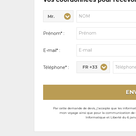
Mr.
Civilité* :
Nom* :
Prénom* :
E-mail* :
FR +33
Téléphone* :
EN
Par cette demande de devis, j'accepte que les informati
mon voyage ainsi que pour la communication de son
Informatique et Liberté du 6 janv