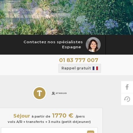
Contactez nos spécialistes
Espagne
01 83 777 007
Rappel gratuit
1770 €
Séjour
à partir de
/pers
vols A/R + transferts + 3 nuits (petit déjeuner)