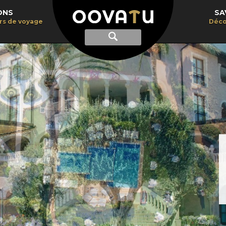
ONS
SA
irs de voyage
Déco
Afficher
Recherche
la
recherche