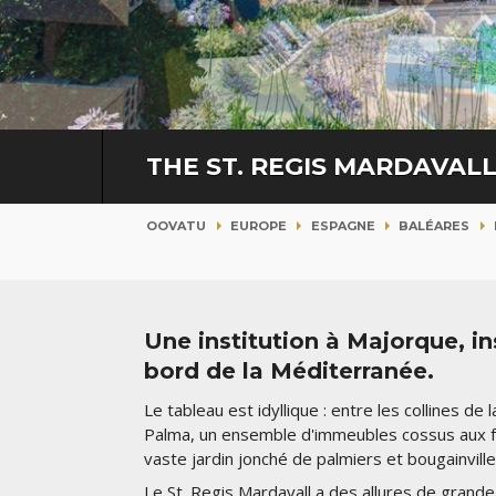
THE ST. REGIS MARDAVA
OOVATU
EUROPE
ESPAGNE
BALÉARES
Une institution à Majorque, in
bord de la Méditerranée.
Le tableau est idyllique : entre les collines de
Palma, un ensemble d'immeubles cossus aux f
vaste jardin jonché de palmiers et bougainviller
Le St. Regis Mardavall a des allures de gran