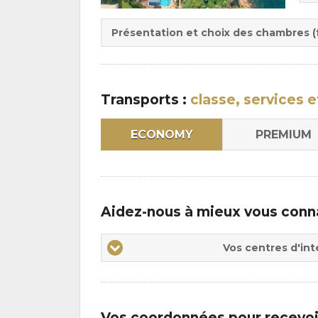
Du
la
:
pen
Présentation et choix des chambres (f
:
Transports :
classe, services e
ECONOMY
PREMIUM
Aidez-nous à mieux vous conn
Vos
Vos centres d'int
centres
d'intérêts
Vos coordonnées pour recevoi