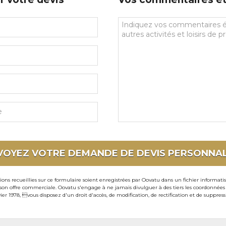
Vos
commentaires
et
souhaits
particuliers
VOYEZ VOTRE DEMANDE DE DEVIS
PERSONNAL
ons recueillies sur ce formulaire soient enregistrées par Oovatu dans un fichier informati
 offre commerciale. Oovatu s'engage à ne jamais divulguer à des tiers les coordonnées de 
ier 1978, vous disposez d'un droit d'accès, de modification, de rectification et de suppre