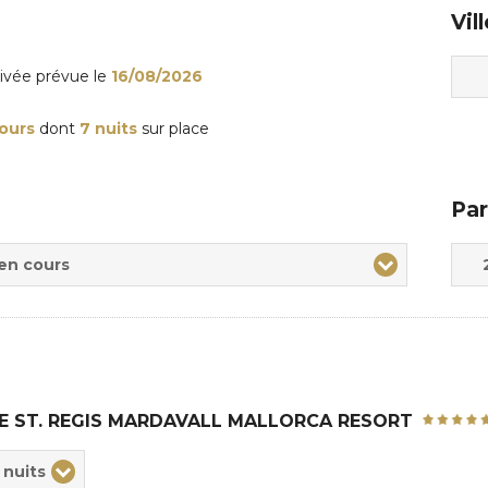
Vil
rivée
prévue le
16/08/2026
jours
dont
7 nuits
sur place
Par
Adul
Enfa
 en cours
E ST. REGIS MARDAVALL MALLORCA RESORT
ix
 nuits