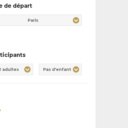
le de départ
Paris
ticipants
te(s)
nt(s)
2 adultes
Pas d'enfant