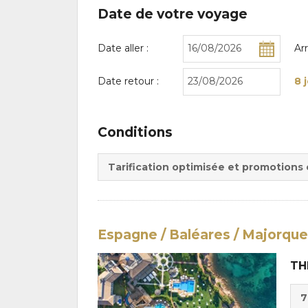
Date de votre voyage
Date aller :
Ar
Date retour :
8 
Conditions
Tarification optimisée et promotions
Espagne / Baléares / Majorque
TH
Cho
7
de