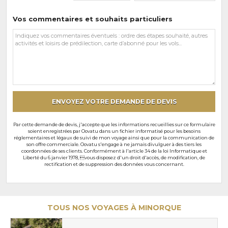
Vos commentaires et souhaits particuliers
Vos
commentaires
et
souhaits
particuliers
ENVOYEZ VOTRE DEMANDE DE DEVIS
Par cette demande de devis, j'accepte que les informations recueillies sur ce formulaire
soient enregistrées par Oovatu dans un fichier informatisé pour les besoins
réglementaires et légaux de suivi de mon voyage ainsi que pour la communication de
son offre commerciale. Oovatu s'engage à ne jamais divulguer à des tiers les
coordonnées de ses clients. Conformément à l'article 34 de la loi Informatique et
Liberté du 6 janvier 1978, vous disposez d'un droit d'accès, de modification, de
rectification et de suppression des données vous concernant.
TOUS NOS VOYAGES À MINORQUE