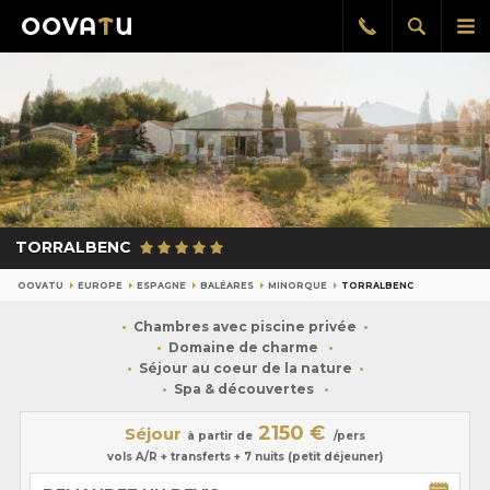
Afficher
Aff
Rappel
gratuit
la
le
recherch
me
pri
TORRALBENC
OOVATU
EUROPE
ESPAGNE
BALÉARES
MINORQUE
TORRALBENC
Chambres avec piscine privée
Domaine de charme
Séjour au coeur de la nature
Spa & découvertes
2150 €
Séjour
à partir de
/pers
vols A/R + transferts + 7 nuits (petit déjeuner)