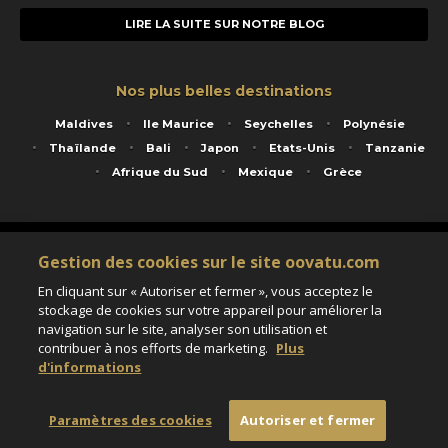
LIRE LA SUITE SUR NOTRE BLOG
Nos plus belles destinations
Maldives
Ile Maurice
Seychelles
Polynésie
Thaïlande
Bali
Japon
Etats-Unis
Tanzanie
Afrique du Sud
Mexique
Grèce
Service animé par Nautil Voyages - 22 rue Georges Picquart 75017 Paris - S.A.S
Gestion des cookies sur le site oovatu.com
au capital de 155 696 euros - RCS Paris B 423 671 973 - Code APE 7911Z
Matricule Atout France IM075100020 - Garantie financière Groupama - Agrément IATA
En cliquant sur « Autoriser et fermer », vous acceptez le
n°20-2 4177 1
stockage de cookies sur votre appareil pour améliorer la
Assurance responsabilité civile et professionnelle HISCOX RCP0081066
navigation sur le site, analyser son utilisation et
contribuer à nos efforts de marketing.
Plus
d'informations
Paramètres des cookies
Paramètres des cookies
Autoriser et fermer