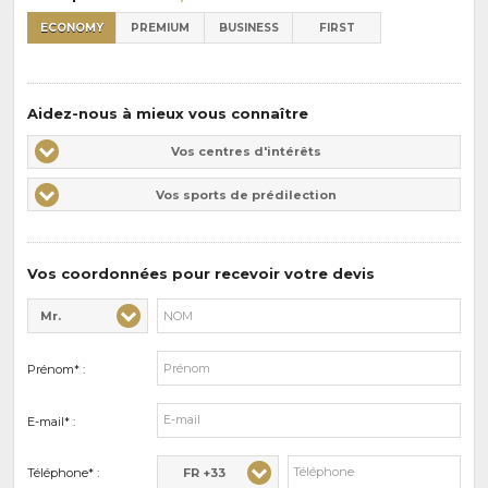
ECONOMY
PREMIUM
BUSINESS
FIRST
Aidez-nous à mieux vous connaître
Vos
Vos centres d'intérêts
centres
Vos
Vos sports de prédilection
d'intérêts
sports
de
prédilections
Vos coordonnées pour recevoir votre devis
Mr.
Civilité* :
Nom* :
Prénom* :
E-mail* :
FR +33
Téléphone* :