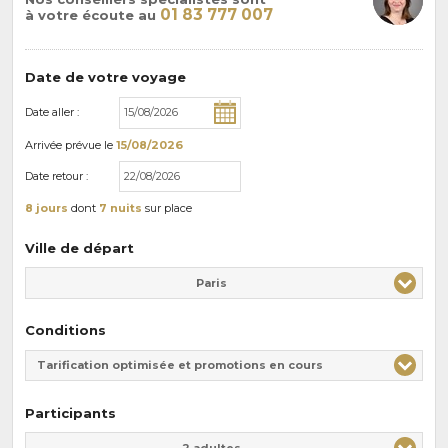
01 83 777 007
à votre écoute au
Date de votre voyage
Date aller :
Arrivée
prévue le
15/08/2026
Date retour :
8 jours
dont
7 nuits
sur place
Ville de départ
Paris
Conditions
Tarification optimisée et promotions en cours
Participants
Adulte(s)
Enfant(s)
2 adultes