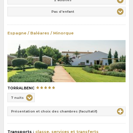
Pas d'enfant
Espagne / Baléares / Minorque
TORRALBENC
Choix
7 nuits
de
Durée
la
Présentation et choix des chambres (facultatif)
:
pension
:
Transports :
classe, services et transferts