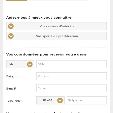
Aidez-nous à mieux vous connaître
Vos
Vos centres d'intérêts
centres
Vos
Vos sports de prédilection
d'intérêts
sports
de
prédilections
Vos coordonnées pour recevoir votre devis
Mr.
Civilité* :
Nom* :
Prénom* :
E-mail* :
FR +33
Téléphone* :