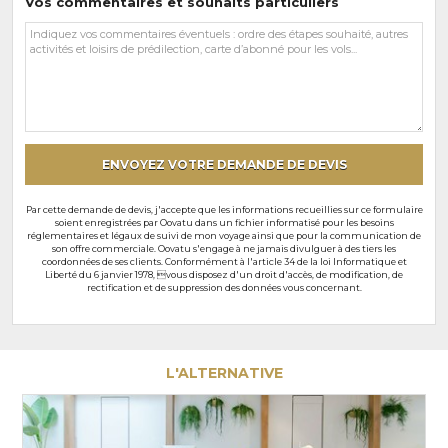
Vos commentaires et souhaits particuliers
Vos
commentaires
et
souhaits
particuliers
ENVOYEZ VOTRE DEMANDE DE DEVIS
Par cette demande de devis, j'accepte que les informations recueillies sur ce formulaire
soient enregistrées par Oovatu dans un fichier informatisé pour les besoins
réglementaires et légaux de suivi de mon voyage ainsi que pour la communication de
son offre commerciale. Oovatu s'engage à ne jamais divulguer à des tiers les
coordonnées de ses clients. Conformément à l'article 34 de la loi Informatique et
Liberté du 6 janvier 1978, vous disposez d'un droit d'accès, de modification, de
rectification et de suppression des données vous concernant.
L'ALTERNATIVE