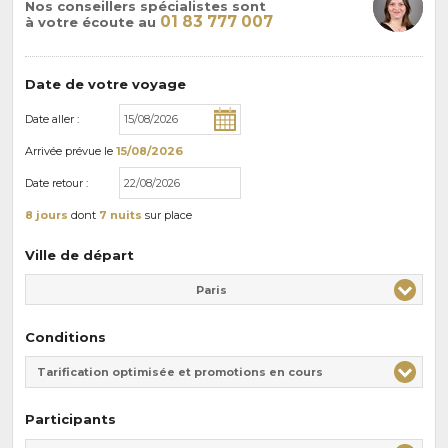
Nos conseillers spécialistes sont
01 83 777 007
à votre écoute au
Date de votre voyage
Date aller :
Arrivée
prévue le
15/08/2026
Date retour :
8 jours
dont
7 nuits
sur place
Ville de départ
Paris
Conditions
Tarification optimisée et promotions en cours
Participants
Adulte(s)
Enfant(s)