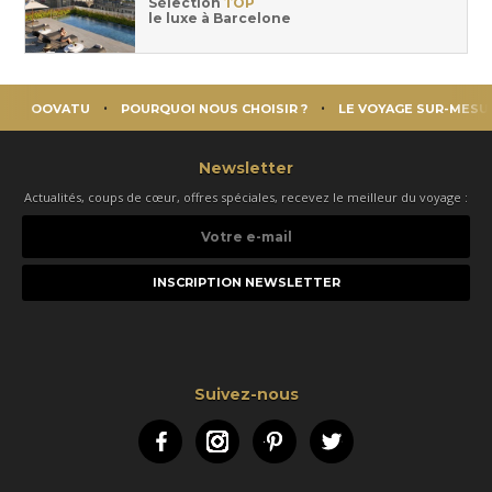
Sélection
TOP
le luxe à Barcelone
OOVATU
POURQUOI NOUS CHOISIR ?
LE VOYAGE SUR-MESU
Newsletter
Actualités, coups de cœur, offres spéciales, recevez le meilleur du voyage :
Votre
e-
mail
Suivez-nous
Facebook
Instagram
Pinterest
Twitter