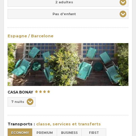
2 adultes
Pas d'enfant
Espagne / Barcelone
CASA BONAY
Choix
7 nuits
de
Durée
la
:
pension
Transports :
classe, services et transferts
:
ECONOMY
PREMIUM
BUSINESS
FIRST