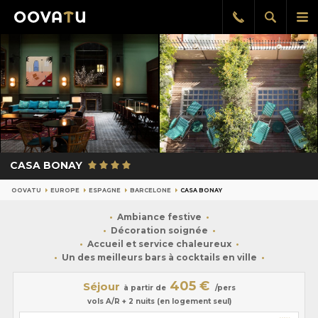
Afficher
Aff
Rappel
gratuit
la
le
recherch
me
pri
CASA BONAY
OOVATU
EUROPE
ESPAGNE
BARCELONE
CASA BONAY
Ambiance festive
Décoration soignée
Accueil et service chaleureux
Un des meilleurs bars à cocktails en ville
405 €
Séjour
à partir de
/pers
vols A/R + 2 nuits (en logement seul)