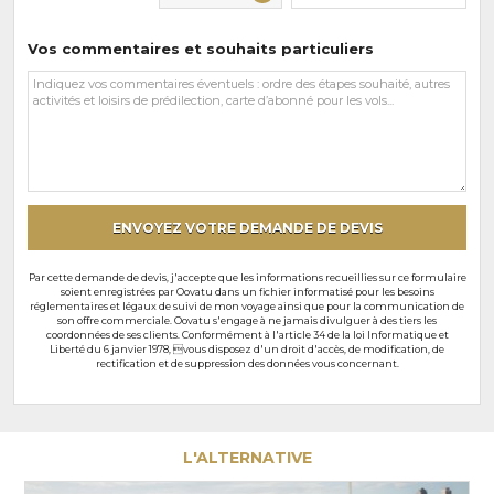
Vos commentaires et souhaits particuliers
Vos
commentaires
et
souhaits
particuliers
ENVOYEZ VOTRE DEMANDE DE DEVIS
Par cette demande de devis, j'accepte que les informations recueillies sur ce formulaire
soient enregistrées par Oovatu dans un fichier informatisé pour les besoins
réglementaires et légaux de suivi de mon voyage ainsi que pour la communication de
son offre commerciale. Oovatu s'engage à ne jamais divulguer à des tiers les
coordonnées de ses clients. Conformément à l'article 34 de la loi Informatique et
Liberté du 6 janvier 1978, vous disposez d'un droit d'accès, de modification, de
rectification et de suppression des données vous concernant.
L'ALTERNATIVE