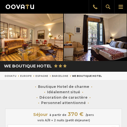
Afficher
Aff
Rappel
gratuit
la
le
recherch
me
pri
WE BOUTIQUE HOTEL
OOVATU
EUROPE
ESPAGNE
BARCELONE
WE BOUTIQUE HOTEL
Boutique Hotel de charme
Idéalement situé
Décoration de caractère
Personnel attentionné
370 €
Séjour
à partir de
/pers
vols A/R + 2 nuits (petit déjeuner)