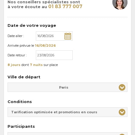
Nos conseillers spécialistes sont
01 83 777 007
à votre écoute au
Date de votre voyage
Date aller :
Arrivée
prévue le
16/08/2026
Date retour :
8 jours
dont
7 nuits
sur place
Ville de départ
Paris
Conditions
Tarification optimisée et promotions en cours
Participants
Adulte(s)
Enfant(s)