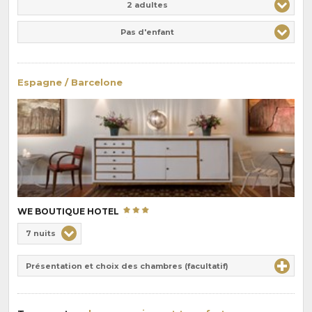
2 adultes
Pas d'enfant
Espagne / Barcelone
WE BOUTIQUE HOTEL
Choix
7 nuits
de
Durée
la
Présentation et choix des chambres (facultatif)
:
pension
: