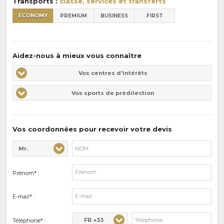
Transports :
classe, services et transferts
ECONOMY
PREMIUM
BUSINESS
FIRST
Aidez-nous à mieux vous connaître
Vos
Vos centres d'intérêts
centres
Vos
Vos sports de prédilection
d'intérêts
sports
de
prédilections
Vos coordonnées pour recevoir votre devis
Mr.
Civilité* :
Nom* :
Prénom* :
E-mail* :
FR +33
Téléphone* :