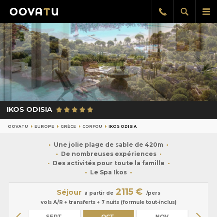
Afficher
Aff
Rappel
gratuit
la
le
recherch
me
pri
IKOS ODISIA
OOVATU
EUROPE
GRÈCE
CORFOU
IKOS ODISIA
Une jolie plage de sable de 420m
De nombreuses expériences
Des activités pour toute la famille
Le Spa Ikos
2115 €
Séjour
à partir de
/pers
vols A/R + transferts + 7 nuits (formule tout-inclus)
OÛT
SEPT.
OCT.
NOV.
DÉ