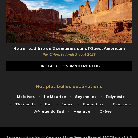
Notre road trip de 2 semaines dans l’Ouest Américain
Par Chloé, le lundi 3 août 2026
LIRE LA SUITE SUR NOTRE BLOG
Nos plus belles destinations
Maldives
Ile Maurice
Seychelles
Polynésie
Thaïlande
Bali
Japon
Etats-Unis
Tanzanie
Afrique du Sud
Mexique
Grèce
Service animé par Nautil Voyages - 22 rue Georges Picquart 75017 Paris - S.A.S