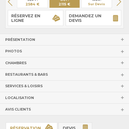
66 €
2584 €
2115 €
Sur Devis
Sur 
RÉSERVEZ EN
DEMANDEZ UN
LIGNE
DEVIS
PRÉSENTATION
PHOTOS
CHAMBRES
RESTAURANTS & BARS
SERVICES & LOISIRS
LOCALISATION
AVIS CLIENTS
RÉSERVATION
DEVIS