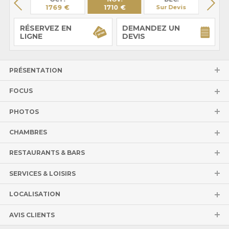
55 €
1769 €
1710 €
Sur Devis
Sur 
RÉSERVEZ EN
DEMANDEZ UN
LIGNE
DEVIS
PRÉSENTATION
FOCUS
PHOTOS
CHAMBRES
RESTAURANTS & BARS
SERVICES & LOISIRS
LOCALISATION
AVIS CLIENTS