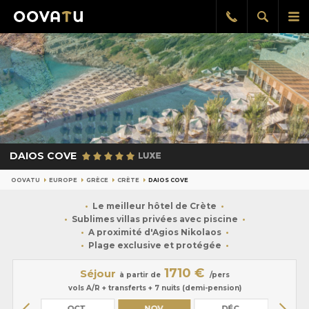
Afficher
Aff
Rappel
gratuit
la
le
recherch
me
pri
DAIOS COVE
OOVATU
EUROPE
GRÈCE
CRÈTE
DAIOS COVE
Le meilleur hôtel de Crète
Sublimes villas privées avec piscine
A proximité d'Agios Nikolaos
Plage exclusive et protégée
1710 €
Séjour
à partir de
/pers
vols A/R + transferts + 7 nuits (demi-pension)
PT.
OCT.
NOV.
DÉC.
JA