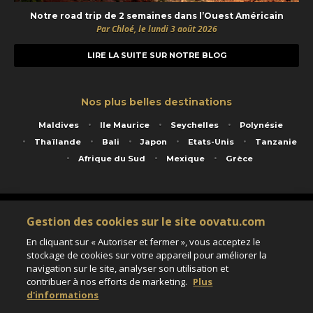
Notre road trip de 2 semaines dans l’Ouest Américain
Par Chloé, le lundi 3 août 2026
LIRE LA SUITE SUR NOTRE BLOG
Nos plus belles destinations
Maldives
Ile Maurice
Seychelles
Polynésie
Thaïlande
Bali
Japon
Etats-Unis
Tanzanie
Afrique du Sud
Mexique
Grèce
Service animé par Nautil Voyages - 22 rue Georges Picquart 75017 Paris - S.A.S
Gestion des cookies sur le site oovatu.com
au capital de 155 696 euros - RCS Paris B 423 671 973 - Code APE 7911Z
Matricule Atout France IM075100020 - Garantie financière Groupama - Agrément IATA
En cliquant sur « Autoriser et fermer », vous acceptez le
n°20-2 4177 1
stockage de cookies sur votre appareil pour améliorer la
Assurance responsabilité civile et professionnelle HISCOX RCP0081066
navigation sur le site, analyser son utilisation et
contribuer à nos efforts de marketing.
Plus
d'informations