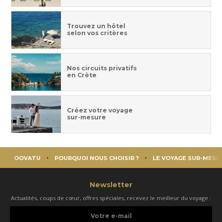
Trouvez un hôtel
selon vos critères
Nos circuits privatifs
en Crète
Créez votre voyage
sur-mesure
OOVATU
POURQUOI NOUS CHOISIR ?
LE VOYAGE SUR-MESU
Newsletter
Actualités, coups de cœur, offres spéciales, recevez le meilleur du voyage :
Votre