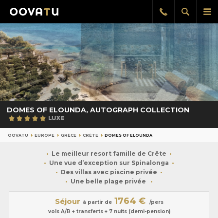
Afficher
Aff
Rappel
gratuit
la
le
recherch
me
pri
DOMES OF ELOUNDA, AUTOGRAPH COLLECTION
OOVATU
EUROPE
GRÈCE
CRÈTE
DOMES OF ELOUNDA
Le meilleur resort famille de Crête
Une vue d’exception sur Spinalonga
Des villas avec piscine privée
Une belle plage privée
1764 €
Séjour
à partir de
/pers
vols A/R + transferts + 7 nuits (demi-pension)