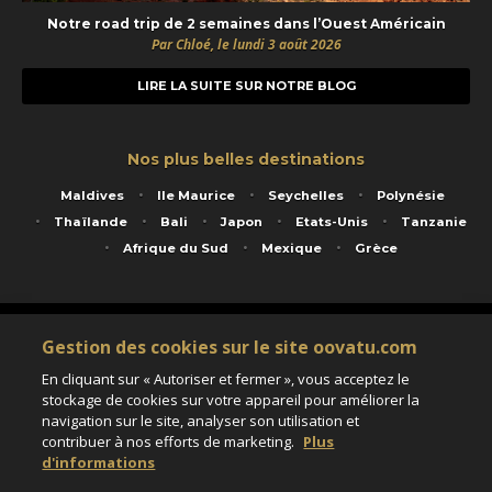
Notre road trip de 2 semaines dans l’Ouest Américain
Par Chloé, le lundi 3 août 2026
LIRE LA SUITE SUR NOTRE BLOG
Nos plus belles destinations
Maldives
Ile Maurice
Seychelles
Polynésie
Thaïlande
Bali
Japon
Etats-Unis
Tanzanie
Afrique du Sud
Mexique
Grèce
Service animé par Nautil Voyages - 22 rue Georges Picquart 75017 Paris - S.A.S
Gestion des cookies sur le site oovatu.com
au capital de 155 696 euros - RCS Paris B 423 671 973 - Code APE 7911Z
Matricule Atout France IM075100020 - Garantie financière Groupama - Agrément IATA
En cliquant sur « Autoriser et fermer », vous acceptez le
n°20-2 4177 1
stockage de cookies sur votre appareil pour améliorer la
Assurance responsabilité civile et professionnelle HISCOX RCP0081066
navigation sur le site, analyser son utilisation et
contribuer à nos efforts de marketing.
Plus
d'informations