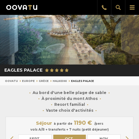
Afficher
Aff
Rappel
gratuit
la
le
recherch
me
pri
EAGLES PALACE
OOVATU
EUROPE
GRÈCE
HALKIDIKI
EAGLES PALACE
Au bord d'une belle plage de sable
À proximité du mont Athos
Resort familial
Vaste choix d'activités
1190 €
Séjour
à partir de
/pers
vols A/R + transferts + 7 nuits (petit déjeuner)
OÛT
SEPT.
OCT.
NOV.
DÉ