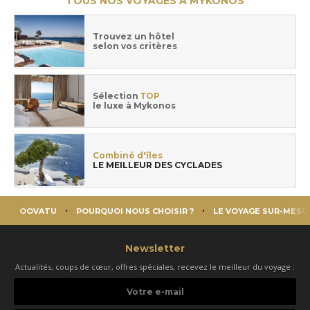
TOUS NOS VOYAGES À MYKONOS
Trouvez un hôtel
selon vos critères
Sélection
TOP
le luxe à Mykonos
Combiné d'îles
LE MEILLEUR DES CYCLADES
OOVATU
POURQUOI NOUS CHOISIR ?
LE VOYAGE SUR-MESU
Newsletter
Actualités, coups de cœur, offres spéciales, recevez le meilleur du voyage :
Votre
e-