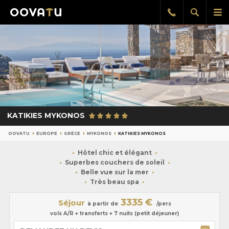
Afficher
Aff
Rappel
gratuit
la
le
recherch
me
pri
KATIKIES MYKONOS
OOVATU
EUROPE
GRÈCE
MYKONOS
KATIKIES MYKONOS
Hôtel chic et élégant
Superbes couchers de soleil
Belle vue sur la mer
Très beau spa
3335 €
Séjour
à partir de
/pers
vols A/R + transferts + 7 nuits (petit déjeuner)