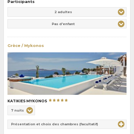
Participants
Adulte(s)
Enfant(s)
2 adultes
Pas d'enfant
Grèce / Mykonos
KATIKIES MYKONOS
Choix
7 nuits
de
Durée
la
Présentation et choix des chambres (facultatif)
:
pension