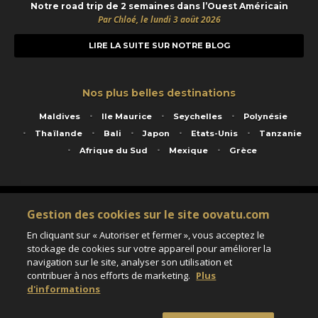
Notre road trip de 2 semaines dans l’Ouest Américain
Par Chloé, le lundi 3 août 2026
LIRE LA SUITE SUR NOTRE BLOG
Nos plus belles destinations
Maldives
Ile Maurice
Seychelles
Polynésie
Thaïlande
Bali
Japon
Etats-Unis
Tanzanie
Afrique du Sud
Mexique
Grèce
Service animé par Nautil Voyages - 22 rue Georges Picquart 75017 Paris - S.A.S
Gestion des cookies sur le site oovatu.com
au capital de 155 696 euros - RCS Paris B 423 671 973 - Code APE 7911Z
Matricule Atout France IM075100020 - Garantie financière Groupama - Agrément IATA
En cliquant sur « Autoriser et fermer », vous acceptez le
n°20-2 4177 1
stockage de cookies sur votre appareil pour améliorer la
Assurance responsabilité civile et professionnelle HISCOX RCP0081066
navigation sur le site, analyser son utilisation et
contribuer à nos efforts de marketing.
Plus
d'informations