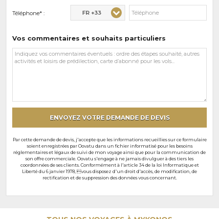
FR +33
Téléphone* :
Vos commentaires et souhaits particuliers
Vos
commentaires
et
souhaits
particuliers
ENVOYEZ VOTRE DEMANDE DE DEVIS
Par cette demande de devis, j'accepte que les informations recueillies sur ce formulaire
soient enregistrées par Oovatu dans un fichier informatisé pour les besoins
réglementaires et légaux de suivi de mon voyage ainsi que pour la communication de
son offre commerciale. Oovatu s'engage à ne jamais divulguer à des tiers les
coordonnées de ses clients. Conformément à l'article 34 de la loi Informatique et
Liberté du 6 janvier 1978, vous disposez d'un droit d'accès, de modification, de
rectification et de suppression des données vous concernant.