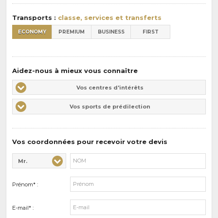
:
Transports :
classe, services et transferts
ECONOMY
PREMIUM
BUSINESS
FIRST
Aidez-nous à mieux vous connaître
Vos
Vos centres d'intérêts
centres
Vos
Vos sports de prédilection
d'intérêts
sports
de
prédilections
Vos coordonnées pour recevoir votre devis
Mr.
Civilité* :
Nom* :
Prénom* :
E-mail* :