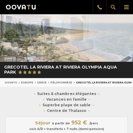
Afficher
Aff
Rappel
gratuit
la
le
recherch
me
pri
GRECOTEL LA RIVIERA AT RIVIERA OLYMPIA AQUA
PARK
OOVATU
EUROPE
GRÈCE
PÉLOPONNÈSE
GRECOTEL LA RIVIERA AT RIVIERA OLYM
Suites & chambres élégantes
Vacances en famille
Superbe plage de sable
Centre de Thalasso
952 €
Séjour
à partir de
/pers
vols A/R + transferts + 7 nuits (demi-pension)