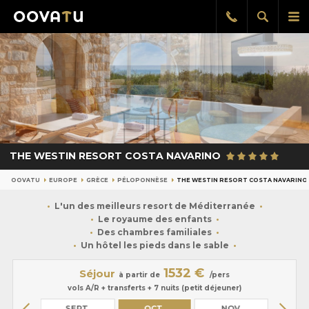
Afficher
Aff
Rappel
gratuit
la
le
recherch
me
pri
THE WESTIN RESORT COSTA NAVARINO
OOVATU
EUROPE
GRÈCE
PÉLOPONNÈSE
THE WESTIN RESORT COSTA NAVARINO
L'un des meilleurs resort de Méditerranée
Le royaume des enfants
Des chambres familiales
Un hôtel les pieds dans le sable
1532 €
Séjour
à partir de
/pers
vols A/R + transferts + 7 nuits (petit déjeuner)
OÛT
SEPT.
OCT.
NOV.
DÉ