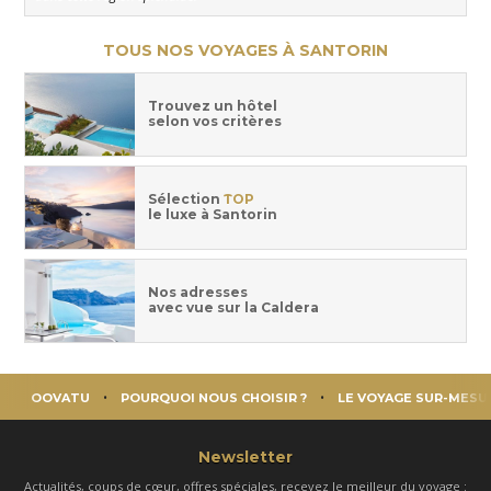
TOUS NOS VOYAGES À SANTORIN
Trouvez un hôtel
selon vos critères
Sélection
TOP
le luxe à Santorin
Nos adresses
avec vue sur la Caldera
OOVATU
POURQUOI NOUS CHOISIR ?
LE VOYAGE SUR-MESU
Newsletter
Actualités, coups de cœur, offres spéciales, recevez le meilleur du voyage :