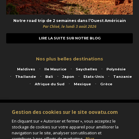
Notre road trip de 2 semaines dans l’Ouest Américain
Par Chloé, le lundi 3 août 2026
LIRE LA SUITE SUR NOTRE BLOG
Nos plus belles destinations
Maldives
Ile Maurice
Seychelles
Polynésie
Thaïlande
Bali
Japon
Etats-Unis
Tanzanie
Afrique du Sud
Mexique
Grèce
Service animé par Nautil Voyages - 22 rue Georges Picquart 75017 Paris - S.A.S
Gestion des cookies sur le site oovatu.com
au capital de 155 696 euros - RCS Paris B 423 671 973 - Code APE 7911Z
Matricule Atout France IM075100020 - Garantie financière Groupama - Agrément IATA
En cliquant sur « Autoriser et fermer », vous acceptez le
n°20-2 4177 1
stockage de cookies sur votre appareil pour améliorer la
Assurance responsabilité civile et professionnelle HISCOX RCP0081066
navigation sur le site, analyser son utilisation et
contribuer à nos efforts de marketing.
Plus