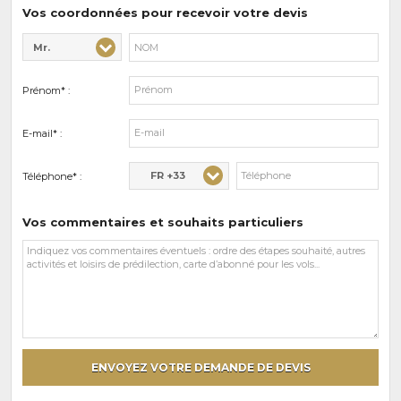
prédilections
Vos coordonnées pour recevoir votre devis
Mr.
Civilité* :
Nom* :
Prénom* :
E-mail* :
FR +33
Téléphone* :
Vos commentaires et souhaits particuliers
Vos
commentaires
et
souhaits
particuliers
ENVOYEZ VOTRE DEMANDE DE DEVIS