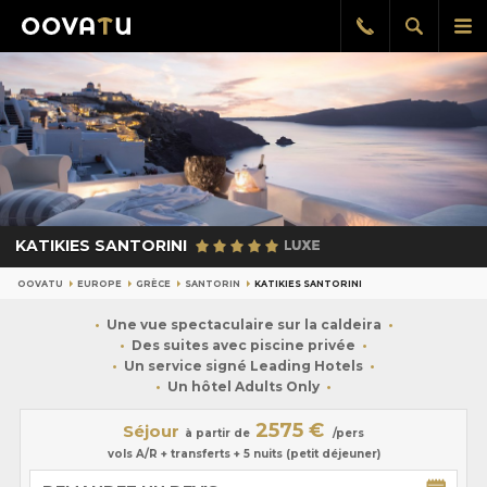
Afficher
Aff
Rappel
gratuit
la
le
recherch
me
pri
KATIKIES SANTORINI
OOVATU
EUROPE
GRÈCE
SANTORIN
KATIKIES SANTORINI
Une vue spectaculaire sur la caldeira
Des suites avec piscine privée
Un service signé Leading Hotels
Un hôtel Adults Only
2575 €
Séjour
à partir de
/pers
vols A/R + transferts + 5 nuits (petit déjeuner)