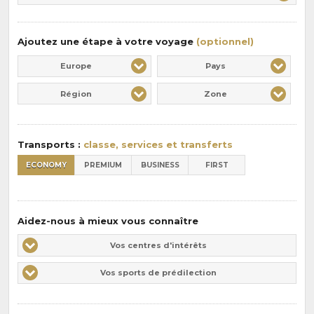
:
pension
:
Ajoutez une étape à votre voyage
(optionnel)
Europe
Pays
Région
Zone
Transports :
classe, services et transferts
ECONOMY
PREMIUM
BUSINESS
FIRST
Aidez-nous à mieux vous connaître
Vos
Vos centres d'intérêts
centres
Vos
Vos sports de prédilection
d'intérêts
sports
de