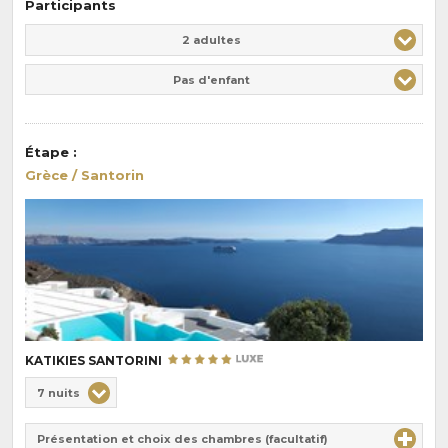
Participants
Adulte(s)
Enfant(s)
2 adultes
Pas d'enfant
Étape
:
Grèce / Santorin
KATIKIES SANTORINI
Choix
7 nuits
de
Durée
la
Présentation et choix des chambres (facultatif)