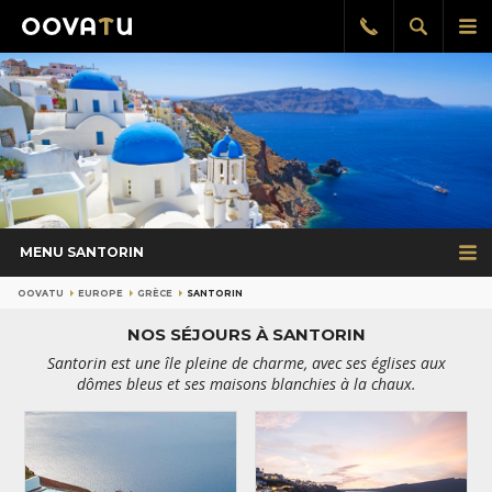
Afficher
Aff
Rappel
gratuit
la
le
recherch
me
pri
MENU SANTORIN
OOVATU
EUROPE
GRÈCE
SANTORIN
NOS SÉJOURS À SANTORIN
Santorin est une île pleine de charme, avec ses églises aux
dômes bleus et ses maisons blanchies à la chaux.