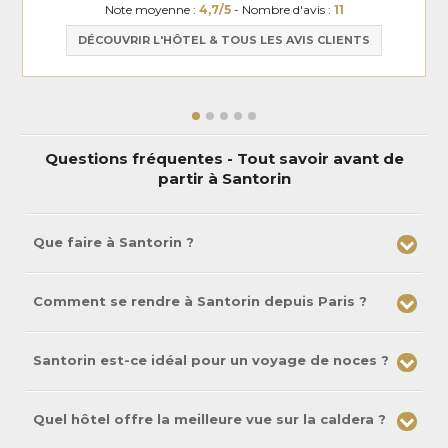
l’équipe sympathiques, aux petits soins pour leurs hôtes Petit
Note moyenne :
4,7/5
- Nombre d'avis :
11
déjeuner à la carte excellent et varié. Très bon restaurant Une très
belle adresse assurément, où l’on a envie de revenir
DÉCOUVRIR L'HÔTEL & TOUS LES AVIS CLIENTS
Questions fréquentes - Tout savoir avant de
partir à Santorin
Que faire à Santorin ?
Comment se rendre à Santorin depuis Paris ?
Santorin est-ce idéal pour un voyage de noces ?
Quel hôtel offre la meilleure vue sur la caldera ?