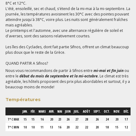
8°C et 12°C.
L'été, ensoleillé, sec et chaud, s'étend de la mi-mai à la mi-septembre. La
journée, les températures avoisinent les 30°C avec des pointes pouvant
atteindre jusqu'à 38°C, voire plus. Les nuits sont généralement fraîches
mais agréables.
Le printemps et l'automne, avec une alternance régulière de soleil et
d'averses, sont des saisons relativement courtes.
Les îles des Cyclades, dont fait partie Sifnos, offrent un climat beaucoup
plus doux que le reste de la Grèce.
QUAND PARTIR A Sifnos?
Nous vous recommandons de partir à Sifnos entre
mi-mai et fin juin
ou
entre le
début du mois de septembre et la mi-octobre.
Le climat est très
agréable, les hôtels proposent des prix plus abordables et surtout, il y a
beaucoup moins de monde!
Températures
JAN.
FÉV.
MARS
AVR.
MAI
JUIN
JUIL.
AOÛT
SEPT.
OCT.
NOV.
DÉC.
T° C MAX
15
15
16
20
23
26
27
28
26
24
20
17
T° C MIN
10
10
11
13
16
20
22
22
20
18
15
12