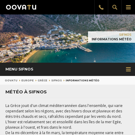
Afficher
Aff
Rappel
gratuit
la
le
recherch
me
pri
SIFNOS
INFORMATIONS MÉTÉO
MENU SIFNOS
OOVATU
EUROPE
GRÈCE
SIFNOS
INFORMATIONS MÉTÉO
MÉTÉO À SIFNOS
La Grèce jouit d'un climat méditerrannéen dans l'ensemble, qui varie
cependant selon les régions, avec des hivers doux et pluvieux et des
étés très chauds et secs, rafraîchis cependant par les vents du nord.
L'hiver est relativement sec et ensoleillé dans les îles de la mer Egée,
pluvieux à l'ouest, et frais dans le nord.
De la mi-décembre à la fin mars, la température moyenne varie entre