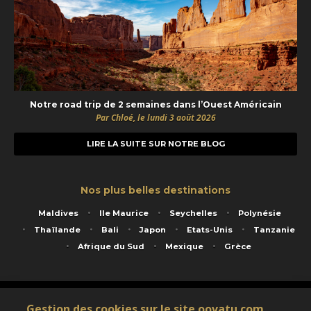
Notre road trip de 2 semaines dans l’Ouest Américain
Par Chloé, le lundi 3 août 2026
LIRE LA SUITE SUR NOTRE BLOG
Nos plus belles destinations
Maldives
Ile Maurice
Seychelles
Polynésie
Thaïlande
Bali
Japon
Etats-Unis
Tanzanie
Afrique du Sud
Mexique
Grèce
Service animé par Nautil Voyages - 22 rue Georges Picquart 75017 Paris - S.A.S
Gestion des cookies sur le site oovatu.com