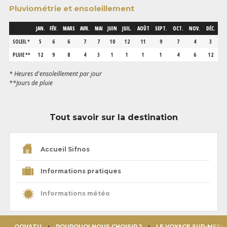
Pluviométrie et ensoleillement
JAN.
FÉV.
MARS
AVR.
MAI
JUIN
JUIL.
AOÛT
SEPT.
OCT.
NOV.
DÉC.
SOLEIL *
5
6
6
7
7
10
12
11
9
7
4
3
PLUIE **
12
9
8
4
3
1
1
1
1
4
6
12
* Heures d'ensoleillement par jour
**Jours de pluie
Tout savoir sur la destination
Accueil Sifnos
Informations pratiques
Informations météo
OOVATU
POURQUOI NOUS CHOISIR ?
LE VOYAGE SUR-MESU