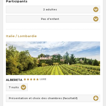
Participants
Adulte(s)
Enfant(s)
2 adultes
Pas d'enfant
Italie / Lombardie
ALBERETA
Choix
7 nuits
de
Durée
la
Présentation et choix des chambres (facultatif)
:
pension