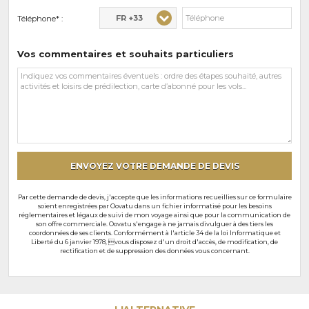
FR +33
Téléphone* :
Vos commentaires et souhaits particuliers
Vos
commentaires
et
souhaits
particuliers
ENVOYEZ VOTRE DEMANDE DE DEVIS
Par cette demande de devis, j'accepte que les informations recueillies sur ce formulaire
soient enregistrées par Oovatu dans un fichier informatisé pour les besoins
réglementaires et légaux de suivi de mon voyage ainsi que pour la communication de
son offre commerciale. Oovatu s'engage à ne jamais divulguer à des tiers les
coordonnées de ses clients. Conformément à l'article 34 de la loi Informatique et
Liberté du 6 janvier 1978, vous disposez d'un droit d'accès, de modification, de
rectification et de suppression des données vous concernant.