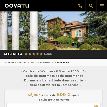
Afficher
Aff
Rappel
gratuit
la
le
recherch
me
pri
ALBERETA
OOVATU
EUROPE
ITALIE
LOMBARDIE
ALBERETA
Centre de Wellness & Spa de 2000 m²
Table de gourmets et de gourmands
Dormir à la belle étoile dans sa suite
Idéal pour visiter la Lombardie
600 €
Séjour
à partir de
/pers
2 nuits (petit déjeuner)