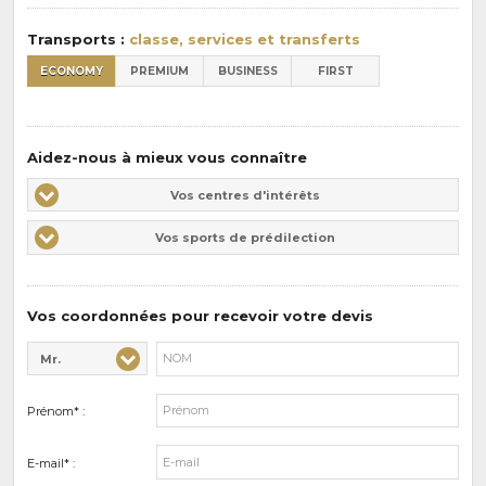
:
Transports :
classe, services et transferts
ECONOMY
PREMIUM
BUSINESS
FIRST
Aidez-nous à mieux vous connaître
Vos
Vos centres d'intérêts
centres
Vos
Vos sports de prédilection
d'intérêts
sports
de
prédilections
Vos coordonnées pour recevoir votre devis
Mr.
Civilité* :
Nom* :
Prénom* :
E-mail* :